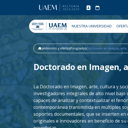
NUESTRA UNIVERSIDAD
OFERT
Admisión y oferta
Posgrado
Doctorado en Imagen, arte, 
Doctorado en Imagen, ar
La Doctorado en Imagen, arte, cultura y soc
investigadores integrales de alto nivel bajo 
capaces de analizar y contextualizar el fenó
contemporánea transmitida en múltiples sop
soportes documentales, que se inserten en e
originales e innovadores en beneficio de s
novedosas.