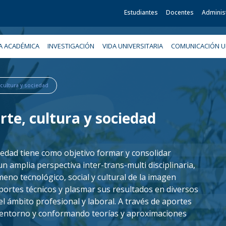
Estudiantes
Docentes
Adminis
A ACADÉMICA
INVESTIGACIÓN
VIDA UNIVERSITARIA
COMUNICACIÓN UN
cultura y sociedad
te, cultura y sociedad
iedad tiene como objetivo formar y consolidar
un amplia perspectiva inter-trans-multi disciplinaria,
meno tecnológico, social y cultural de la imagen
ortes técnicos y plasmar sus resultados en diversos
l ámbito profesional y laboral. A través de aportes
u entorno y conformando teorías y aproximaciones