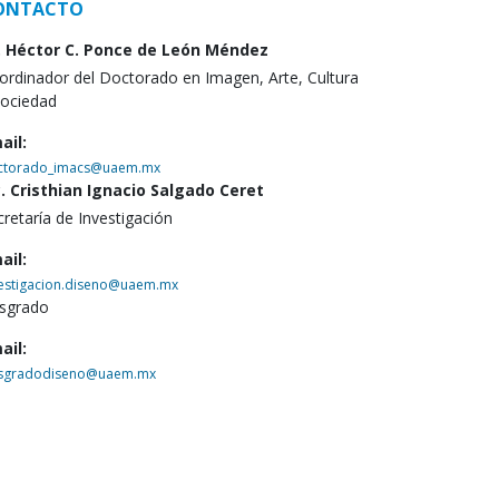
ONTACTO
. Héctor C. Ponce de León Méndez
ordinador del Doctorado en Imagen, Arte, Cultura
Sociedad
ail:
ctorado_imacs@uaem.mx
c. Cristhian Ignacio Salgado Ceret
cretaría de Investigación
ail:
vestigacion.diseno@uaem.mx
sgrado
ail:
sgradodiseno@uaem.mx