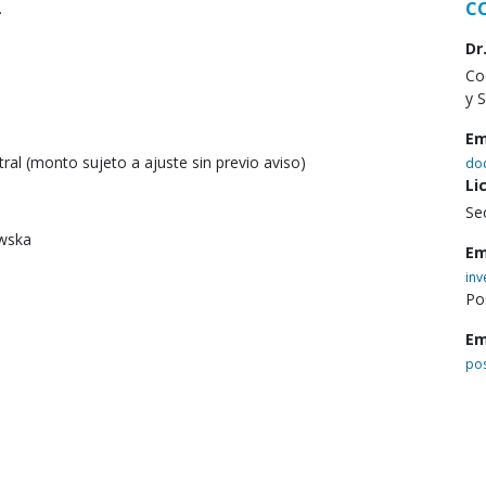
C
.
Dr
Co
y 
Em
ral (monto sujeto a ajuste sin previo aviso)
do
Li
Se
owska
Em
in
Po
Em
po