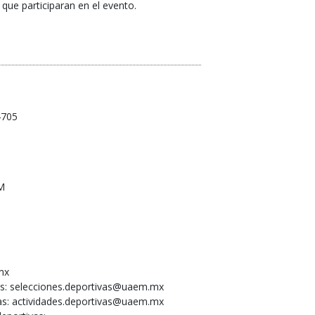
ue participaran en el evento.
4705
M
mx
as: selecciones.deportivas@uaem.mx
as: actividades.deportivas@uaem.mx