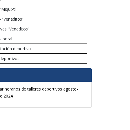
“Miquixtli
o “Venaditos”
ivas “Venaditos”
laboral
itación deportiva
 deportivos
r horarios de talleres deportivos agosto-
re 2024