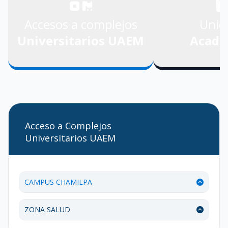
Accesos a complejos
Unid
Universitarios UAEM
Acadé
Acceso a Complejos
Universitarios UAEM
CAMPUS CHAMILPA
Guía de Acceso - Campus Chamilpa
ZONA SALUD