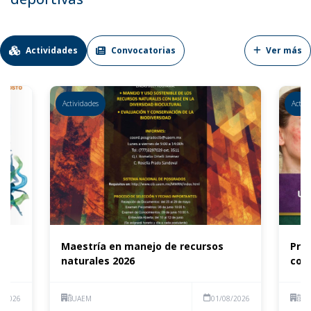
Actividades
Convocatorias
Ver más
Actividades
Activ
Maestría en manejo de recursos
Pro
naturales 2026
con
8/2026
UAEM
01/08/2026
Fac