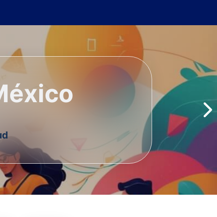
 México
ud