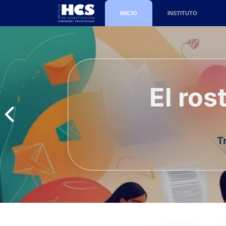
INICIO
INSTITUTO
El ros
T