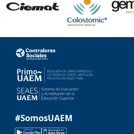
#SomosUAEM