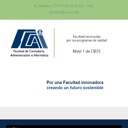
Teléfono: (777) 329-70-00 Ext. 7041
fcaei@uaem.mx