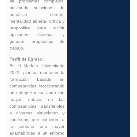
de problemas complejos,
buscando soluciones de
beneficio común,
mentalidad abierta, crítica y
propositiva para recibir
opiniones diversas y
generar propuestas de
trabajo.
Perfil de Egreso:
En el Modelo Universitario
2022, plantea mantener la
formación basada en
competencias, incorporando
un enfoque actualizado con
mayor énfasis en las
competencias transferibles
a diversas situaciones y
contextos, que confieren a
la persona una mayor
adaptabilidad a un entorno