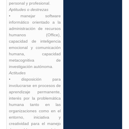
personal y profesional.
Aptitudes o destrezas
• manejar software
informático orientado a la
administración de recursos
humanos (Office),
capacidad de inteligencia
emocional y comunicación
humana, capacidad
metacognitiva de
investigación autónoma.
Actitudes
• disposición para
involucrarse en procesos de
aprendizaje permanente,
interés por la problemática
humana tanto en las
organizaciones como en el
entorno, iniciativa y
creatividad para el manejo