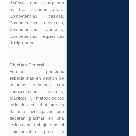
dinámico que se agrupan
en tres grandes áreas:
Competencias básicas,
Competencias genéricas,
Competencias laborales,
Competencias específicas
disciplinares.
Objetivo General:
Formar personas
especialistas en gestión de
recursos humanos con
conocimientos teóricos,
prácticos y metodológicos
aplicados en el desarrollo
de una investigación que
deberán plasmar en una
tesina como trabajo terminal
indispensable para la