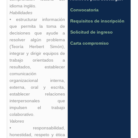
idioma inglés.
Convocatoria
Habilidades
• estructurar información
Requisitos de inscripción
que permita la toma de
Solicitud de ingreso
decisiones que ayude a
resolver algún problema
Carta compromiso
(Teoría Herbert Simón),
integrar y dirigir equipos de
trabajo orientados a
resultados, establecer
comunicación
organizacional interna,
externa, oral y escrita,
establecer relaciones
interpersonales que
impulsen el trabajo
colaborativo.
Valores
• responsabilidad,
honestidad, respeto y ética