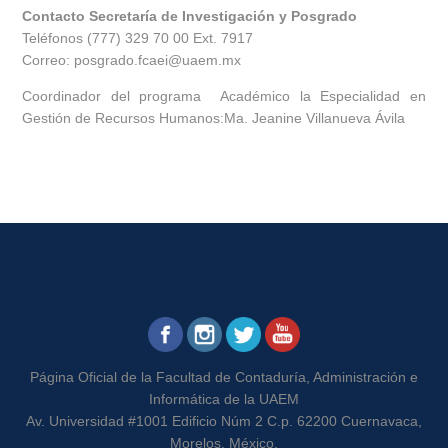
Contacto Secretaría de Investigación y Posgrado
Teléfonos (777) 329 70 00 Ext. 7917
Correo: posgrado.fcaei@uaem.mx
Coordinador del programa Académico la Especialidad en
Gestión de Recursos Humanos:Ma. Jeanine Villanueva Ávila
Página Oficial de la Facultad de Contaduría, Administración e
Informática de la UAEM
Av. Universidad #1001 Edificio Núm 2 C.p. 62200 Cuernavaca,
Morelos, México.