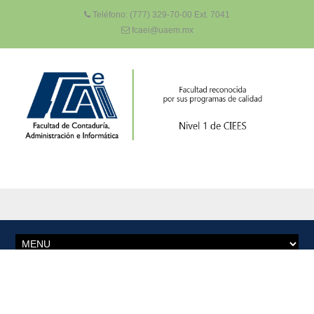
Teléfono: (777) 329-70-00 Ext. 7041
fcaei@uaem.mx