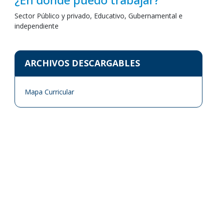
Sector Público y privado, Educativo, Gubernamental e
independiente
ARCHIVOS DESCARGABLES
Mapa Curricular
¿EN DÓNDE LA PUEDO ESTUDIAR?
Campus Norte
Dirección:
Av. Universidad #1001 Edificio Núm 2 C.p. 62200
Cuernavaca, Morelos, México.