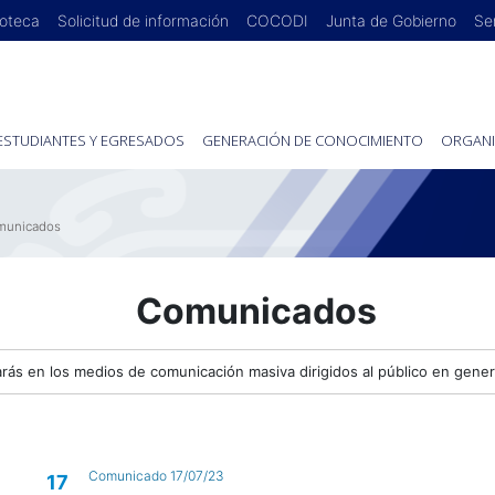
ioteca
Solicitud de información
COCODI
Junta de Gobierno
Se
ESTUDIANTES Y EGRESADOS
GENERACIÓN DE CONOCIMIENTO
ORGANI
municados
Comunicados
rás en los medios de comunicación masiva dirigidos al público en gener
Comunicado 17/07/23
17