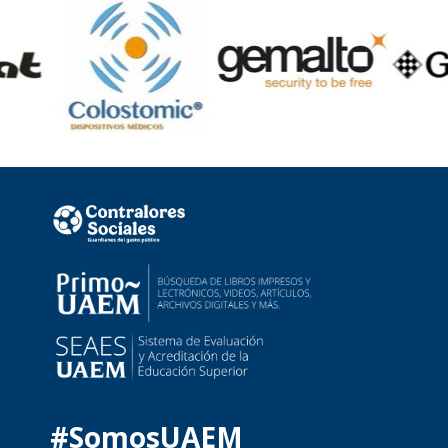
#SomosUAEM