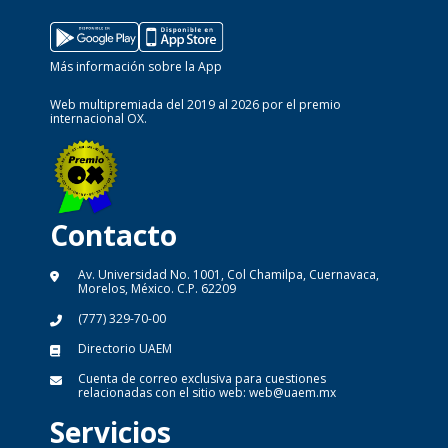
Más información sobre la App
Web multipremiada del 2019 al 2026 por el premio
internacional OX.
Contacto
Av. Universidad No. 1001, Col Chamilpa, Cuernavaca,
Morelos, México. C.P. 62209
(777) 329-70-00
Directorio UAEM
Cuenta de correo exclusiva para cuestiones
relacionadas con el sitio web:
web@uaem.mx
Servicios