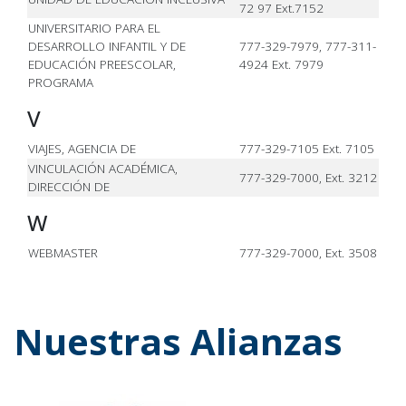
72 97 Ext.7152
UNIVERSITARIO PARA EL
DESARROLLO INFANTIL Y DE
777-329-7979, 777-311-
EDUCACIÓN PREESCOLAR,
4924 Ext. 7979
PROGRAMA
V
VIAJES, AGENCIA DE
777-329-7105 Ext. 7105
VINCULACIÓN ACADÉMICA,
777-329-7000, Ext. 3212
DIRECCIÓN DE
W
WEBMASTER
777-329-7000, Ext. 3508
Nuestras Alianzas