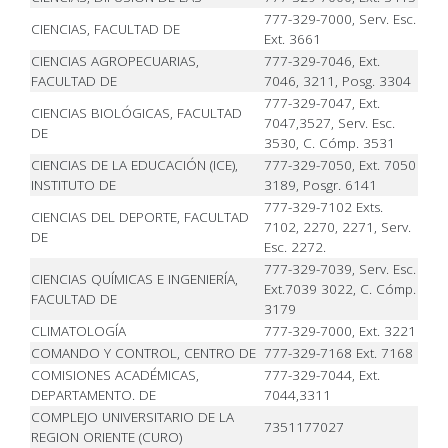
777-329-7000, Serv. Esc.
CIENCIAS, FACULTAD DE
Ext. 3661
CIENCIAS AGROPECUARIAS,
777-329-7046, Ext.
FACULTAD DE
7046, 3211, Posg. 3304
777-329-7047, Ext.
CIENCIAS BIOLÓGICAS, FACULTAD
7047,3527, Serv. Esc.
DE
3530, C. Cómp. 3531
CIENCIAS DE LA EDUCACIÓN (ICE),
777-329-7050, Ext. 7050
INSTITUTO DE
3189, Posgr. 6141
777-329-7102 Exts.
CIENCIAS DEL DEPORTE, FACULTAD
7102, 2270, 2271, Serv.
DE
Esc. 2272.
777-329-7039, Serv. Esc.
CIENCIAS QUÍMICAS E INGENIERÍA,
Ext.7039 3022, C. Cómp.
FACULTAD DE
3179
CLIMATOLOGÍA
777-329-7000, Ext. 3221
COMANDO Y CONTROL, CENTRO DE
777-329-7168 Ext. 7168
COMISIONES ACADÉMICAS,
777-329-7044, Ext.
DEPARTAMENTO. DE
7044,3311
COMPLEJO UNIVERSITARIO DE LA
7351177027
REGION ORIENTE (CURO)