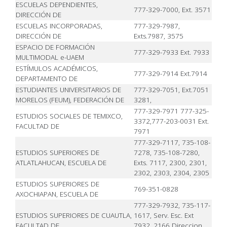
ESCUELAS DEPENDIENTES,
777-329-7000, Ext. 3571
DIRECCIÓN DE
ESCUELAS INCORPORADAS,
777-329-7987,
DIRECCIÓN DE
Exts.7987, 3575
ESPACIO DE FORMACIÓN
777-329-7933 Ext. 7933
MULTIMODAL e-UAEM
ESTÍMULOS ACADÉMICOS,
777-329-7914 Ext.7914
DEPARTAMENTO DE
ESTUDIANTES UNIVERSITARIOS DE
777-329-7051, Ext.7051
MORELOS (FEUM), FEDERACIÓN DE
3281,
777-329-7971 777-325-
ESTUDIOS SOCIALES DE TEMIXCO,
3372,777-203-0031 Ext.
FACULTAD DE
7971
777-329-7117, 735-108-
ESTUDIOS SUPERIORES DE
7278, 735-108-7280,
ATLATLAHUCAN, ESCUELA DE
Exts. 7117, 2300, 2301,
2302, 2303, 2304, 2305
ESTUDIOS SUPERIORES DE
769-351-0828
AXOCHIAPAN, ESCUELA DE
777-329-7932, 735-117-
ESTUDIOS SUPERIORES DE CUAUTLA,
1617, Serv. Esc. Ext
FACULTAD DE
7932, 2166 Direccion