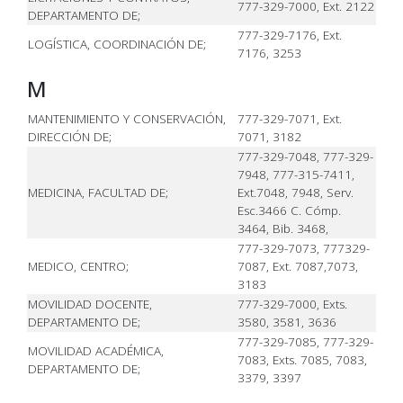
777-329-7000, Ext. 2122
DEPARTAMENTO DE;
777-329-7176, Ext.
LOGÍSTICA, COORDINACIÓN DE;
7176, 3253
M
MANTENIMIENTO Y CONSERVACIÓN,
777-329-7071, Ext.
DIRECCIÓN DE;
7071, 3182
777-329-7048, 777-329-
7948, 777-315-7411,
MEDICINA, FACULTAD DE;
Ext.7048, 7948, Serv.
Esc.3466 C. Cómp.
3464, Bib. 3468,
777-329-7073, 777329-
MEDICO, CENTRO;
7087, Ext. 7087,7073,
3183
MOVILIDAD DOCENTE,
777-329-7000, Exts.
DEPARTAMENTO DE;
3580, 3581, 3636
777-329-7085, 777-329-
MOVILIDAD ACADÉMICA,
7083, Exts. 7085, 7083,
DEPARTAMENTO DE;
3379, 3397