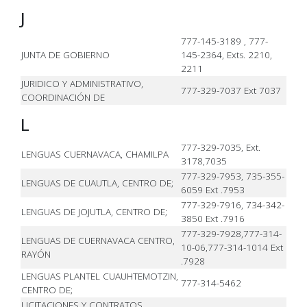
J
777-145-3189 , 777-
JUNTA DE GOBIERNO
145-2364, Exts. 2210,
2211
JURIDICO Y ADMINISTRATIVO,
777-329-7037 Ext 7037
COORDINACIÓN DE
L
777-329-7035, Ext.
LENGUAS CUERNAVACA, CHAMILPA
3178,7035
777-329-7953, 735-355-
LENGUAS DE CUAUTLA, CENTRO DE;
6059 Ext .7953
777-329-7916, 734-342-
LENGUAS DE JOJUTLA, CENTRO DE;
3850 Ext .7916
777-329-7928,777-314-
LENGUAS DE CUERNAVACA CENTRO,
10-06,777-314-1014 Ext
RAYÓN
.7928
LENGUAS PLANTEL CUAUHTEMOTZIN,
777-314-5462
CENTRO DE;
LICITACIONES Y CONTRATOS,