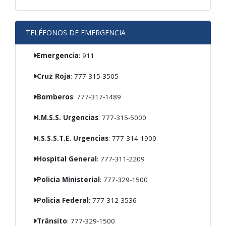
TELÉFONOS DE EMERGENCIA
Emergencia
: 911
Cruz Roja
: 777-315-3505
Bomberos
: 777-317-1489
I.M.S.S. Urgencias
: 777-315-5000
I.S.S.S.T.E. Urgencias
: 777-314-1900
Hospital General
: 777-311-2209
Policia Ministerial
: 777-329-1500
Policia Federal
: 777-312-3536
Tránsito
: 777-329-1500