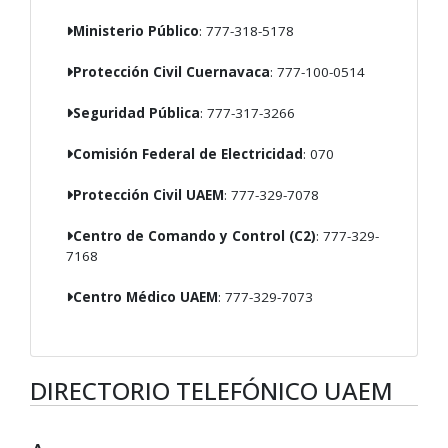
Ministerio Público
: 777-318-5178
Protección Civil Cuernavaca
: 777-100-0514
Seguridad Pública
: 777-317-3266
Comisión Federal de Electricidad
: 070
Protección Civil UAEM
: 777-329-7078
Centro de Comando y Control (C2)
: 777-329-
7168
Centro Médico UAEM
: 777-329-7073
DIRECTORIO TELEFÓNICO UAEM