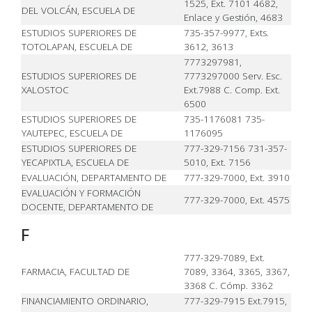
1525, Ext. 7101 4682,
DEL VOLCÁN, ESCUELA DE
Enlace y Gestión, 4683
ESTUDIOS SUPERIORES DE
735-357-9977, Exts.
TOTOLAPAN, ESCUELA DE
3612, 3613
7773297981,
ESTUDIOS SUPERIORES DE
7773297000 Serv. Esc.
XALOSTOC
Ext.7988 C. Comp. Ext.
6500
ESTUDIOS SUPERIORES DE
735-1176081 735-
YAUTEPEC, ESCUELA DE
1176095
ESTUDIOS SUPERIORES DE
777-329-7156 731-357-
YECAPIXTLA, ESCUELA DE
5010, Ext. 7156
EVALUACIÓN, DEPARTAMENTO DE
777-329-7000, Ext. 3910
EVALUACIÓN Y FORMACIÓN
777-329-7000, Ext. 4575
DOCENTE, DEPARTAMENTO DE
F
777-329-7089, Ext.
FARMACIA, FACULTAD DE
7089, 3364, 3365, 3367,
3368 C. Cómp. 3362
FINANCIAMIENTO ORDINARIO,
777-329-7915 Ext.7915,