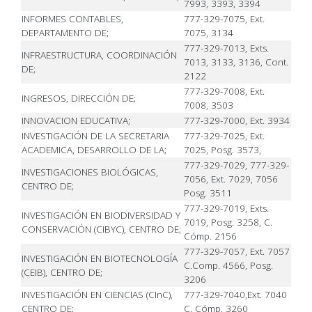
7993, 3393, 3394
INFORMES CONTABLES,
777-329-7075, Ext.
DEPARTAMENTO DE;
7075, 3134
777-329-7013, Exts.
INFRAESTRUCTURA, COORDINACIÓN
7013, 3133, 3136, Cont.
DE;
2122
777-329-7008, Ext.
INGRESOS, DIRECCIÓN DE;
7008, 3503
INNOVACION EDUCATIVA;
777-329-7000, Ext. 3934
INVESTIGACIÓN DE LA SECRETARIA
777-329-7025, Ext.
ACADEMICA, DESARROLLO DE LA;
7025, Posg. 3573,
777-329-7029, 777-329-
INVESTIGACIONES BIOLÓGICAS,
7056, Ext. 7029, 7056
CENTRO DE;
Posg. 3511
777-329-7019, Exts.
INVESTIGACIÓN EN BIODIVERSIDAD Y
7019, Posg. 3258, C.
CONSERVACIÓN (CIBYC), CENTRO DE;
Cómp. 2156
777-329-7057, Ext. 7057
INVESTIGACIÓN EN BIOTECNOLOGÍA
C.Comp. 4566, Posg.
(CEIB), CENTRO DE;
3206
INVESTIGACIÓN EN CIENCIAS (CInC),
777-329-7040,Ext. 7040
CENTRO DE;
C. Cómp. 3260