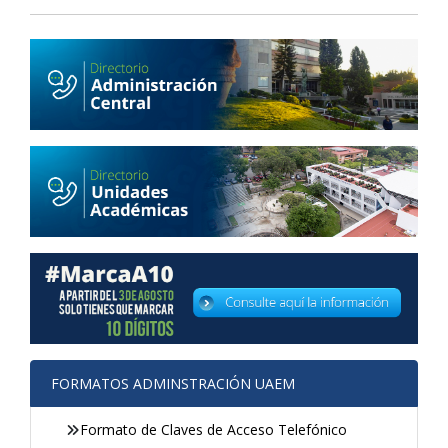
FORMATOS ADMINSTRACIÓN UAEM
Formato de Claves de Acceso Telefónico