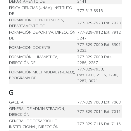
DEPARTAMENTO DE
3141
FÍSICA-CIENCIAS (UNAM), INSTITUTO
777-313-8915
DE
FORMACIÓN DE PROFESORES,
777-329-7923 Ext. 7923
DEPARTAMENTO DE
FORMACIÓN DEPORTIVA, DIRECCIÓN
777-329-7912 Ext. 7912,
DE
3247
777-329-7000 Ext. 3301,
FORMACION DOCENTE
3252
FORMACIÓN HUMANÍSTICA,
777-329-7000 Exts.
DIRECCIÓN DE
2286, 2287
777-329-7933,
FORMACIÓN MULTIMODAL (e-UAEM),
Exts.7933, 2135, 3290,
PROGRAMA DE
3287, 3071
G
GACETA
777-329 7063 Ext. 7063
GENERAL DE ADMINISTRACIÓN,
777-329-7011 Ext. 7011
DIRECCIÓN
GENERAL DE DESARROLLO
777-329-7116 Ext. 7116
INSTITUCIONAL, DIRECCIÓN