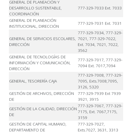
GENERAL DE PLANEACIÓN Y
DESARROLLO SUSTENTABLE,
777-329-7033 Ext. 7033
COORDINACIÓN
GENERAL DE PLANEACIÓN
777-329-7031 Ext. 7031
INSTITUCIONAL, DIRECCIÓN
777-329-7034, 777-329-
GENERAL DE SERVICIOS ESCOLARES,
7021, 777-329-7022,
DIRECCIÓN
Ext. 7034, 7021, 7022,
3562
GENERAL DE TECNOLOGÍAS DE
777-329-7017, 777-329-
INFORMACIÓN Y COMUNICACIÓN,
7094 Ext. 7017,7094
DIRECCIÓN
777-329-7008, 777-329-
GENERAL, TESORERÍA CAJA
7095, Exts.7008,7095,
3126, 5320
GESTIÓN DE ARCHIVOS, DIRECCIÓN
777-329-7939 Ext 7939
DE
3921, 3915
777-329-7067, 777-329-
GESTIÓN DE LA CALIDAD, DIRECCIÓN
7175, Ext. 7067,7175,
DE
3159
GESTIÓN DE CAPITAL HUMANO,
777-329-7027,
DEPARTAMENTO DE
Exts.7027, 3631, 3313