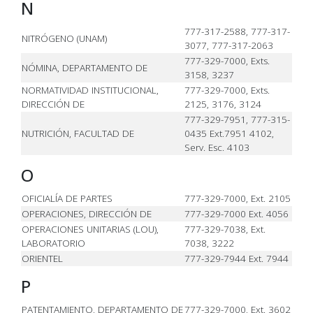
N
777-317-2588, 777-317-
NITRÓGENO (UNAM)
3077, 777-317-2063
777-329-7000, Exts.
NÓMINA, DEPARTAMENTO DE
3158, 3237
NORMATIVIDAD INSTITUCIONAL,
777-329-7000, Exts.
DIRECCIÓN DE
2125, 3176, 3124
777-329-7951, 777-315-
NUTRICIÓN, FACULTAD DE
0435 Ext.7951 4102,
Serv. Esc. 4103
O
OFICIALÍA DE PARTES
777-329-7000, Ext. 2105
OPERACIONES, DIRECCIÓN DE
777-329-7000 Ext. 4056
OPERACIONES UNITARIAS (LOU),
777-329-7038, Ext.
LABORATORIO
7038, 3222
ORIENTEL
777-329-7944 Ext. 7944
P
PATENTAMIENTO, DEPARTAMENTO DE
777-329-7000, Ext. 3602