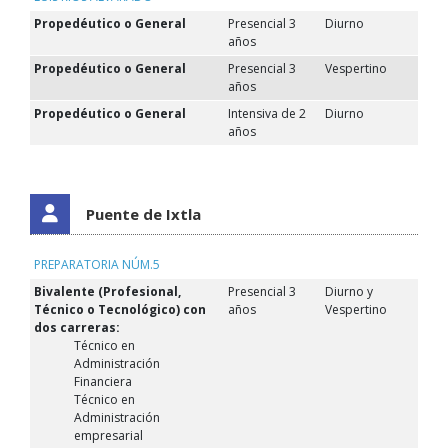
Propedéutico o General
Presencial 3
Diurno
años
Propedéutico o General
Presencial 3
Vespertino
años
Propedéutico o General
Intensiva de 2
Diurno
años
Puente de Ixtla
PREPARATORIA NÚM.5
Bivalente (Profesional,
Presencial 3
Diurno y
Técnico o Tecnológico) con
años
Vespertino
dos carreras:
Técnico en
Administración
Financiera
Técnico en
Administración
empresarial