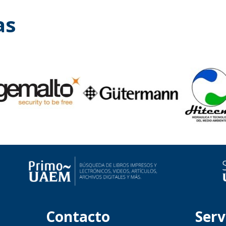
as
Contacto
Serv