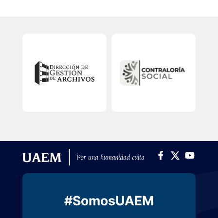
#SomosUAEM