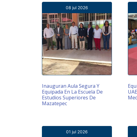
08 jul 2026
Inauguran Aula Segura Y
Equ
Equipada En La Escuela De
UAE
Estudios Superiores De
Med
Mazatepec
01 jul 2026