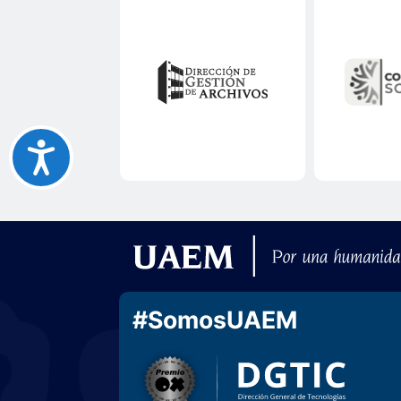
#SomosUAEM