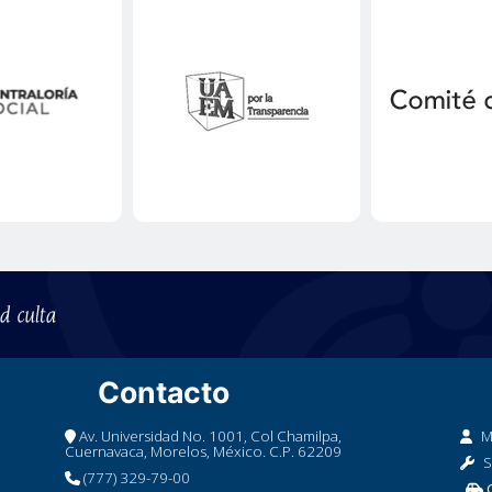
Contacto
Av. Universidad No. 1001, Col Chamilpa,
M
Cuernavaca, Morelos, México. C.P. 62209
S
(777) 329-79-00
C