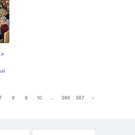
La
nal
7
8
9
10
...
386
387
›