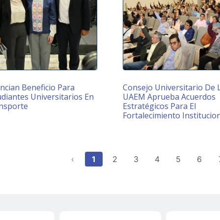
ncian Beneficio Para
Consejo Universitario De 
diantes Universitarios En
UAEM Aprueba Acuerdos
nsporte
Estratégicos Para El
Fortalecimiento Institucio
‹
1
2
3
4
5
6