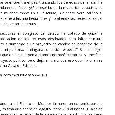
que se encuentra el país truncando los derechos de la nómina
ndamental “recoger” el espíritu de la revolución zapatista de
 muchedumbre: En su discurso, Alejandro Vera calificó al
e teme a las muchedumbres y no atiende las necesidades del
de izquierda pirruris”.
ecutivas el Congreso del Estado ha tratado de quitar la
icación de los recursos destinados para infraestructura
esto a sumarme a un proyecto de cambio en beneficio de la
a mi persona, ni ninguna concesión especial”. Sin embargo,
ivo que deje al margen a quienes nombró “caciques” y “mesías”.
oyecto político, pero dejó en claro que eso ocurrirá una vez
xima Casa de Estudios.
onal.com.mx/Noticias/?id=81015.
tónoma del Estado de Morelos firmaron un convenio para la
io, misma que abrirá en agosto para 200 alumnos. El alcalde
uerdos con el rector de la máxima casa de estudios, se logró