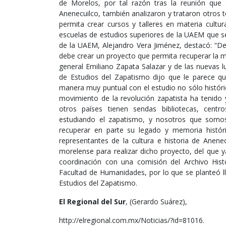
de Morelos, por tal razón tras la reunión que
Anenecuilco, también analizaron y trataron otros
permita crear cursos y talleres en materia cultur
escuelas de estudios superiores de la UAEM que se 
de la UAEM, Alejandro Vera Jiménez, destacó: “D
debe crear un proyecto que permita recuperar la mem
general Emiliano Zapata Salazar y de las nuevas lu
de Estudios del Zapatismo dijo que le parece q
manera muy puntual con el estudio no sólo histórico,
movimiento de la revolución zapatista ha tenido 
otros países tienen sendas bibliotecas, cent
estudiando el zapatismo, y nosotros que som
recuperar en parte su legado y memoria históric
representantes de la cultura e historia de Anen
morelense para realizar dicho proyecto, del que 
coordinación con una comisión del Archivo Histó
Facultad de Humanidades, por lo que se planteó l
Estudios del Zapatismo.
El Regional del Sur
, (Gerardo Suárez),
http://elregional.com.mx/Noticias/?id=81016.