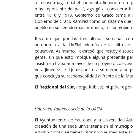
a la base magisterial el quebranto financiero en 
más importante del país”, agregó al considerar fu
entre 1916 y 1919. Gobierno de Graco teme a la
Gobierno de Graco Ramírez como un sistema que l
pueblo en su sentido más profundo, “es un gobierno 
Recordó que por las tres últimas semanas cons
autonomía a la UAEM además de la falta de apl
educativa. Asimismo, “expresó que “estoy dispu
gente, sin que esto implique alguna prebenda par
insistió en trabajar a favor de un proyecto colect
Vera Jiménez se dijo dispuesto a sumarme a un pr
que concluya su responsabilidad al frente de la Má
El Regional del Sur,
(Jorge Robles), http://elregi
Habrá en Yautepec sede de la UAEM
El Ayuntamiento de Yautepec y la Universidad Au
creación de una sede universitaria en el municip
Agustín Alonso Gutiérrez informó que mediante ac