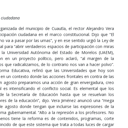
n ciudadana
organizada del municipio de Cuautla, el rector Alejandro Vera
icipación ciudadana en el marco constitucional. Dijo que “El
o va a pasar por las urnas”, y en ese sentido urgió la Ley de
 para “abrir verdaderos espacios de participación con miras
 de la Universidad Autónoma del Estado de Morelos (UAEM),
ón en un proyecto político, pero aclaró, “al margen de la
s que radicalizarnos, de lo contrario nos van a hacer polvo”.
orma Educativa, refirió que las Universidades que hoy son
 en un contexto donde las acciones frontales en contra de las
“En agosto preparamos una acción de gran envergadura, creo
 es intensificando el conflicto social. Es elemental que los
e la Secretaría de Educación hasta que se resuelvan los
res de la educación”, dijo. Vera Jiménez anunció una “mega
e agosto donde tengan que incluirse las expresiones de la
ma gubernamental. “Alto a la represión a los profesores. No
menos tiene la reforma es de contenidos, programas, corte
incido de que este sistema que trata a todas luces de cargar