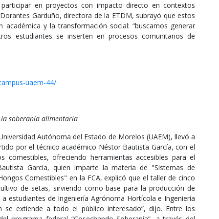
l y participar en proyectos con impacto directo en contextos
la Dorantes Garduño, directora de la ETDM, subrayó que estos
ón académica y la transformación social: “buscamos generar
tros estudiantes se inserten en procesos comunitarios de
-campus-uaem-44/
 la soberanía alimentaria
a Universidad Autónoma del Estado de Morelos (UAEM), llevó a
artido por el técnico académico Néstor Bautista García, con el
 comestibles, ofreciendo herramientas accesibles para el
autista García, quien imparte la materia de "Sistemas de
Hongos Comestibles" en la FCA, explicó que el taller de cinco
cultivo de setas, sirviendo como base para la producción de
o a estudiantes de Ingeniería Agrónoma Hortícola e Ingeniería
 se extiende a todo el público interesado”, dijo. Entre los
del programa federal “Cosechando Soberanía”, a través del