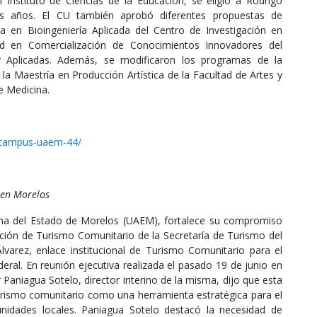
Instituto de Ciencias de la Educación, se eligió a Rodrigo
es años. El CU también aprobó diferentes propuestas de
 en Bioingeniería Aplicada del Centro de Investigación en
idad en Comercialización de Conocimientos Innovadores del
 y Aplicadas. Además, se modificaron los programas de la
la Maestría en Producción Artística de la Facultad de Artes y
e Medicina.
-campus-uaem-44/
 en Morelos
ma del Estado de Morelos (UAEM), fortalece su compromiso
ección de Turismo Comunitario de la Secretaría de Turismo del
varez, enlace institucional de Turismo Comunitario para el
eral. En reunión ejecutiva realizada el pasado 19 de junio en
Paniagua Sotelo, director interino de la misma, dijo que esta
l turismo comunitario como una herramienta estratégica para el
unidades locales. Paniagua Sotelo destacó la necesidad de