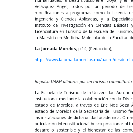
Humanidades, a Beatriz Alcubierre Moya, y en el 
Velázquez Ángel, todos por un periodo de tr
modificaciones a programas como la Licenciatura
Ingeniería y Ciencias Aplicadas, y la Especial
Instituto de Investigación en Ciencias Básicas
Licenciatura en Turismo de la Escuela de Turismo, 
la Maestría en Medicina Molecular de la Facultad d
La Jornada Morelos
, p.14, (Redacción),
https://www.lajornadamorelos.mx/uaem/desde-el
Impulsa UAEM alianzas por un turismo comunitario
La Escuela de Turismo de la Universidad Autóno
institucional mediante la colaboración con la Dir
estado de Morelos, a través de Eric Noe Soza Ál
estado de Morelos de la Secretaría de Turismo fed
las instalaciones de dicha unidad académica, Omar 
articulación interinstitucional busca posicionar a
desarrollo sostenible y el bienestar de las com