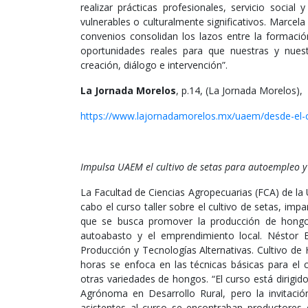
realizar prácticas profesionales, servicio socia
vulnerables o culturalmente significativos. Marce
convenios consolidan los lazos entre la formaci
oportunidades reales para que nuestras y nues
creación, diálogo e intervención”.
La Jornada Morelos
, p.14, (La Jornada Morelos),
https://www.lajornadamorelos.mx/uaem/desde-el
Impulsa UAEM el cultivo de setas para autoempleo y
La Facultad de Ciencias Agropecuarias (FCA) de l
cabo el curso taller sobre el cultivo de setas, imp
que se busca promover la producción de hongos
autoabasto y el emprendimiento local. Néstor B
Producción y Tecnologías Alternativas. Cultivo de 
horas se enfoca en las técnicas básicas para el 
otras variedades de hongos. “El curso está dirigid
Agrónoma en Desarrollo Rural, pero la invitación
asistentes al curso se encontraban productores 