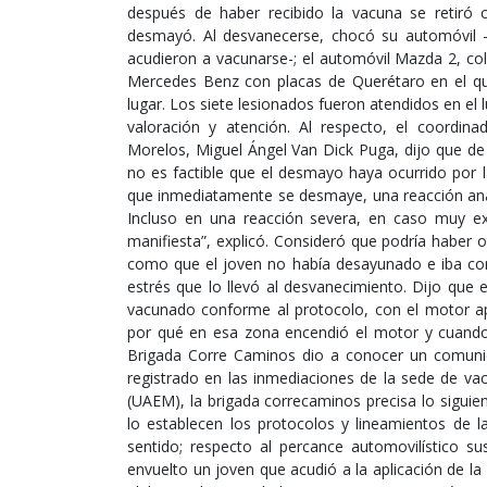
después de haber recibido la vacuna se retiró
desmayó. Al desvanecerse, chocó su automóvil 
acudieron a vacunarse-; el automóvil Mazda 2, co
Mercedes Benz con placas de Querétaro en el qu
lugar. Los siete lesionados fueron atendidos en el 
valoración y atención. Al respecto, el coordin
Morelos, Miguel Ángel Van Dick Puga, dijo que de 
no es factible que el desmayo haya ocurrido por 
que inmediatamente se desmaye, una reacción anafi
Incluso en una reacción severa, en caso muy 
manifiesta”, explicó. Consideró que podría haber 
como que el joven no había desayunado e iba con
estrés que lo llevó al desvanecimiento. Dijo que 
vacunado conforme al protocolo, con el motor a
por qué en esa zona encendió el motor y cuando
Brigada Corre Caminos dio a conocer un comunica
registrado en las inmediaciones de la sede de v
(UAEM), la brigada correcaminos precisa lo sigui
lo establecen los protocolos y lineamientos de l
sentido; respecto al percance automovilístico s
envuelto un joven que acudió a la aplicación de l