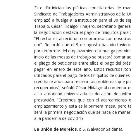
Este día inician las pláticas conciliatorias de man
Sindicato de Trabajadores Administrativos de la
emplazó a huelga a la institución para el 30 de s
Trabajo. César Hidalgo Tinajero, secretario gene
la negociación destaca el pago de finiquitos para
“El rector estableció un compromiso con nosotros
dar”. Recordó que el 9 de agosto pasado tuvieron
para informar del emplazamiento a huelga por viola
inicio de las mesas de trabajo se buscará tomar 
el pliego de peticiones entre ellos el pago del 
pagar en enero de este año. Estos recursos toma
utilizados para el pago de los finiquitos de quienes
creó hace años para resarcir los problemas que pud
recuperados”, señaló César Hidalgo al comentar que
a la autoridad universitaria la dotación de un
prestación. “Creemos que con el acercamiento q
emplazamiento y esta es la primera mesa, pero te
será la primera negociación que se hace de manera
a la pandemia de covid 19.
La Unión de Morelos
, p.5, (Salvador Saldaña),