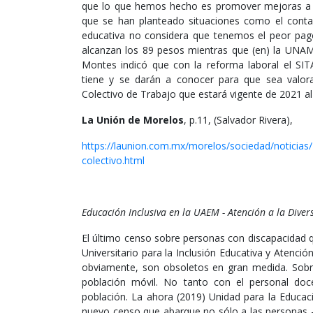
que lo que hemos hecho es promover mejoras a l
que se han planteado situaciones como el contar
educativa no considera que tenemos el peor pago
alcanzan los 89 pesos mientras que (en) la UNAM
Montes indicó que con la reforma laboral el SI
tiene y se darán a conocer para que sea valora
Colectivo de Trabajo que estará vigente de 2021 al
La Unión de Morelos
, p.11, (Salvador Rivera),
https://launion.com.mx/morelos/sociedad/noticia
colectivo.html
Educación Inclusiva en la UAEM - Atención a la Dive
El último censo sobre personas con discapacidad 
Universitario para la Inclusión Educativa y Atenció
obviamente, son obsoletos en gran medida. Sobre
población móvil. No tanto con el personal do
población. La ahora (2019) Unidad para la Educaci
nuevo censo que abarque no sólo a las personas -