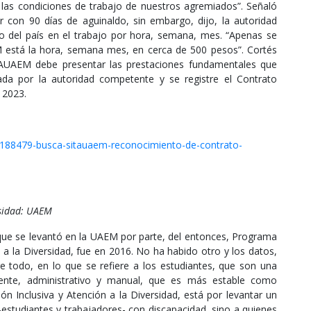
as condiciones de trabajo de nuestros agremiados”. Señaló
 con 90 días de aguinaldo, sin embargo, dijo, la autoridad
 del país en el trabajo por hora, semana, mes. “Apenas se
 está la hora, semana mes, en cerca de 500 pesos”. Cortés
TAUAEM debe presentar las prestaciones fundamentales que
da por la autoridad competente y se registre el Contrato
 2023.
s/188479-busca-sitauaem-reconocimiento-de-contrato-
rsidad: UAEM
que se levantó en la UAEM por parte, del entonces, Programa
n a la Diversidad, fue en 2016. No ha habido otro y los datos,
 todo, en lo que se refiere a los estudiantes, que son una
cente, administrativo y manual, que es más estable como
ón Inclusiva y Atención a la Diversidad, está por levantar un
estudiantes y trabajadores- con discapacidad, sino a quienes