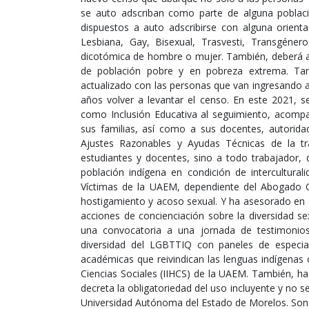
se auto adscriban como parte de alguna població
dispuestos a auto adscribirse con alguna orient
Lesbiana, Gay, Bisexual, Trasvesti, Transgénero
dicotómica de hombre o mujer. También, deberá ab
de población pobre y en pobreza extrema. Ta
actualizado con las personas que van ingresando a
años volver a levantar el censo. En este 2021, 
como Inclusión Educativa al seguimiento, acomp
sus familias, así como a sus docentes, autorida
Ajustes Razonables y Ayudas Técnicas de la tr
estudiantes y docentes, sino a todo trabajador, 
población indígena en condición de intercultural
Víctimas de la UAEM, dependiente del Abogado 
hostigamiento y acoso sexual. Y ha asesorado en
acciones de concienciación sobre la diversidad s
una convocatoria a una jornada de testimonio
diversidad del LGBTTIQ con paneles de especial
académicas que reivindican las lenguas indígenas 
Ciencias Sociales (IIHCS) de la UAEM. También, h
decreta la obligatoriedad del uso incluyente y no 
Universidad Autónoma del Estado de Morelos. Son a