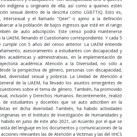
n indígena u originario de ella; así como a quienes estén
ación sexual dentro de la descrita como LGBTTIQ. Esto es,
, Intersexual y el llamado “Qeer” o ajeno a la definición
arcar a la población de bajos ingresos que esté en el rango
mbién de auto adscripción. Este censo podrá mantenerse
 la UAEM, llenando el Cuestionario correspondiente. Y cada 5
se cumple con 5 años del censo anterior. La UAEM entiende
añamiento, asesoramiento a estudiantes con discapacidad y
des académicas y administrativas, en la implementación de
ayectoria académica. Atención a la Diversidad, no sólo a
desde la perspectiva de género, personas con discapacidad,
idad, diversidad sexual y pobreza. La Unidad de Atención a
General de la UAEM, ha llevado los asuntos emergentes de
 cuestiones sobre el tema de género. También, ha promovido
exual, inclusión y Derechos Humanos. Recientemente, realizó
s de estudiantes y docentes que se auto adscriben en la
istas en dicha diversidad. También, ha habido actividades
originarias en el Instituto de Investigación de Humanidades y
a habido en junio de este año 2021, un Acuerdo por el que se
sexista del lenguaje en los documentos y comunicaciones de la
cciones relevantes las de Atención a Victimas y las del IIHCS