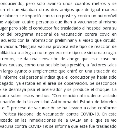
 conduciendo, pero solo avanzó unos cuantos metros y se
-en el que viajaban otros dos amigos que de igual manera
lor blanco se impactó contra un poste y contra un automóvil
e viajaban cuatro personas que iban a vacunarse al mismo
lugar pero sólo el conductor fue trasladado al hospital para su
ador del programa nacional de vacunación contra covid en
acuerdo con la información preliminar y al video que circuló,
la vacuna. “Ninguna vacuna provoca este tipo de reacción de
láctica o alérgica no te genera este tipo de sintomatología.
extremos, se da una sensación de ahogo que este caso no
otras causas, como una posible baja presión, a factores tales
 largo ayuno; o simplemente que entró en una situación de
el informe del personal indica que el conductor ya había sido
pagado, ya estaba en el área de observación. Se desconoce
 se desmaya pisa el acelerador y se produce el choque. La
do sobre estos hechos: “Con relación al incidente aislado
acunación de la Universidad Autónoma del Estado de Morelos
ente: El proceso de vacunación se ha llevado a cabo conforme
a Política Nacional de Vacunación contra COVID-19. En este
uscitado en las inmediaciones de la UAEM en el que se vio
a vacuna contra COVID-19; se informa que éste fue trasladado