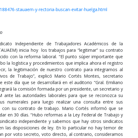
/188476-stauaem-y-rectoria-buscan-evitar-huelga.html
vo
ndicato Independiente de Trabajadores Académicos de la
UAEM) inicia hoy los trabajos para “legitimar” su contrato
ecido con la reforma laboral. “El punto súper importante que
bo la logística y procedimientos que implica ahora el registro
ir, la legitimación de nuestro contrato para integrarnos al
ivos de Trabajo”, explicó Mario Cortés Montes, secretario
 este día que se desarrollará en el auditorio “Gral. Emiliano
grará la comisión formada por un presidente, un secretario y
M ante las autoridades laborales para que se reconozca su
sus numerales para luego realizar una consulta entre sus
 con su contrato de trabajo. Mario Cortés informó que se
dar en 30 días. “Hubo reformas a la Ley Federal de Trabajo y
indicato independiente y sabemos que hay otros sindicatos
 las disposiciones de ley. En lo particular no hay temor de
ean por voto secreto, voto directo, al contrario, consideramos