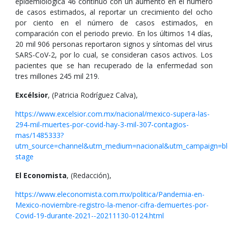
epidemiológica 46 continuó con un aumento en el número
de casos estimados, al reportar un crecimiento del ocho
por ciento en el número de casos estimados, en
comparación con el periodo previo. En los últimos 14 días,
20 mil 906 personas reportaron signos y síntomas del virus
SARS-CoV-2, por lo cual, se consideran casos activos. Los
pacientes que se han recuperado de la enfermedad son
tres millones 245 mil 219.
Excélsior
, (Patricia Rodríguez Calva),
https://www.excelsior.com.mx/nacional/mexico-supera-las-
294-mil-muertes-por-covid-hay-3-mil-307-contagios-
mas/1485333?
utm_source=channel&utm_medium=nacional&utm_campaign=bl
stage
El Economista
, (Redacción),
https://www.eleconomista.com.mx/politica/Pandemia-en-
Mexico-noviembre-registro-la-menor-cifra-demuertes-por-
Covid-19-durante-2021--20211130-0124.html