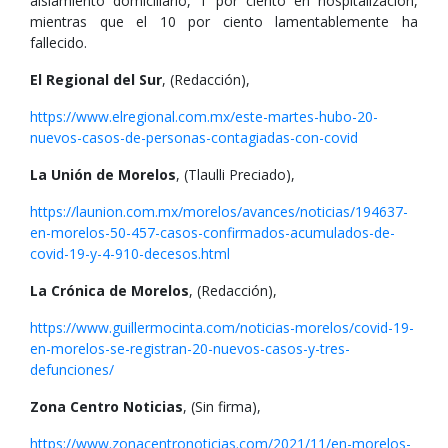
aislamiento domiciliario, 1 por ciento en hospitalización,
mientras que el 10 por ciento lamentablemente ha
fallecido.
El Regional del Sur
, (Redacción),
https://www.elregional.com.mx/este-martes-hubo-20-
nuevos-casos-de-personas-contagiadas-con-covid
La Unión de Morelos
, (Tlaulli Preciado),
https://launion.com.mx/morelos/avances/noticias/194637-
en-morelos-50-457-casos-confirmados-acumulados-de-
covid-19-y-4-910-decesos.html
La Crónica de Morelos
, (Redacción),
https://www.guillermocinta.com/noticias-morelos/covid-19-
en-morelos-se-registran-20-nuevos-casos-y-tres-
defunciones/
Zona Centro Noticias
, (Sin firma),
https://www.zonacentronoticias.com/2021/11/en-morelos-