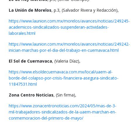
La Unión de Morelos
, p.3, (Salvador Rivera y Redacción),
https://www.launion.com.mx/morelos/avances/noticias/249245-
academicos-sindicalizados-suspenderan-actividades-
laborales.html
https://www.launion.com.mx/morelos/avances/noticias/249242-
inician-marchas-por-el-dia-del-trabajo-en-cuernavaca.html
El Sol de Cuernavaca
, (Valeria Díaz),
https://www.elsoldecuernavaca.com.mx/local/uaem-al-
borde-del-colapso-por-crisis-financiera-asegura-sindicato-
11847531.html
Zona Centro Noticias
, (Sin firma),
https://www.zonacentronoticias.com/2024/05/mas-de-3-
mil-trabajadores-sindicalizados-de-la-uaem-marchan-en-
conmemoracion-del-primero-de-mayo/