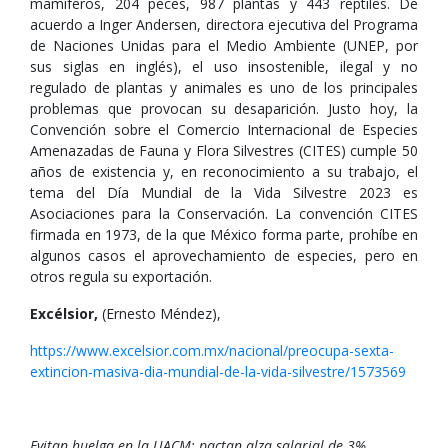
mamíferos, 204 peces, 987 plantas y 443 reptiles. De
acuerdo a Inger Andersen, directora ejecutiva del Programa
de Naciones Unidas para el Medio Ambiente (UNEP, por
sus siglas en inglés), el uso insostenible, ilegal y no
regulado de plantas y animales es uno de los principales
problemas que provocan su desaparición. Justo hoy, la
Convención sobre el Comercio Internacional de Especies
Amenazadas de Fauna y Flora Silvestres (CITES) cumple 50
años de existencia y, en reconocimiento a su trabajo, el
tema del Día Mundial de la Vida Silvestre 2023 es
Asociaciones para la Conservación. La convención CITES
firmada en 1973, de la que México forma parte, prohíbe en
algunos casos el aprovechamiento de especies, pero en
otros regula su exportación.
Excélsior,
(Ernesto Méndez),
https://www.excelsior.com.mx/nacional/preocupa-sexta-
extincion-masiva-dia-mundial-de-la-vida-silvestre/1573569
Evitan huelga en la UACM; pactan alza salarial de 3%