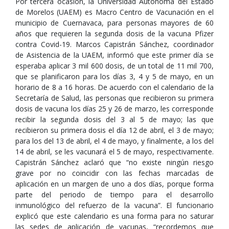
Por tercera ocasión, la Universidad Autónoma del Estado
de Morelos (UAEM) es Macro Centro de Vacunación en el
municipio de Cuernavaca, para personas mayores de 60
años que requieren la segunda dosis de la vacuna Pfizer
contra Covid-19. Marcos Capistrán Sánchez, coordinador
de Asistencia de la UAEM, informó que este primer día se
esperaba aplicar 3 mil 600 dosis, de un total de 11 mil 700,
que se planificaron para los días 3, 4 y 5 de mayo, en un
horario de 8 a 16 horas. De acuerdo con el calendario de la
Secretaría de Salud, las personas que recibieron su primera
dosis de vacuna los días 25 y 26 de marzo, les corresponde
recibir la segunda dosis del 3 al 5 de mayo; las que
recibieron su primera dosis el día 12 de abril, el 3 de mayo;
para los del 13 de abril, el 4 de mayo, y finalmente, a los del
14 de abril, se les vacunará el 5 de mayo, respectivamente.
Capistrán Sánchez aclaró que “no existe ningún riesgo
grave por no coincidir con las fechas marcadas de
aplicación en un margen de uno a dos días, porque forma
parte del periodo de tiempo para el desarrollo
inmunológico del refuerzo de la vacuna”. El funcionario
explicó que este calendario es una forma para no saturar
las sedes de aplicación de vacunas, “recordemos que