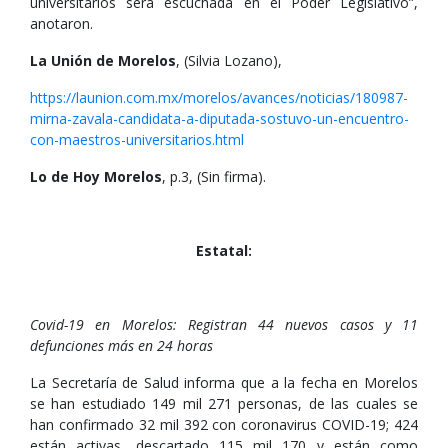
universitarios será escuchada en el Poder Legislativo”,
anotaron.
La Unión de Morelos
, (Silvia Lozano),
https://launion.com.mx/morelos/avances/noticias/180987-
mirna-zavala-candidata-a-diputada-sostuvo-un-encuentro-
con-maestros-universitarios.html
Lo de Hoy Morelos
, p.3, (Sin firma).
Estatal:
Covid-19 en Morelos: Registran 44 nuevos casos y 11
defunciones más en 24 horas
La Secretaría de Salud informa que a la fecha en Morelos
se han estudiado 149 mil 271 personas, de las cuales se
han confirmado 32 mil 392 con coronavirus COVID-19; 424
están activas, descartado 115 mil 170 y están como