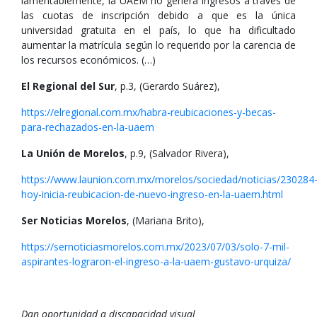
lamentablemente, la UAEM no genera ingresos a través de
las cuotas de inscripción debido a que es la única
universidad gratuita en el país, lo que ha dificultado
aumentar la matrícula según lo requerido por la carencia de
los recursos económicos. (…)
El Regional del Sur
, p.3, (Gerardo Suárez),
https://elregional.com.mx/habra-reubicaciones-y-becas-
para-rechazados-en-la-uaem
La Unión de Morelos
, p.9, (Salvador Rivera),
https://www.launion.com.mx/morelos/sociedad/noticias/230284
hoy-inicia-reubicacion-de-nuevo-ingreso-en-la-uaem.html
Ser Noticias Morelos
, (Mariana Brito),
https://sernoticiasmorelos.com.mx/2023/07/03/solo-7-mil-
aspirantes-lograron-el-ingreso-a-la-uaem-gustavo-urquiza/
Dan oportunidad a discapacidad visual