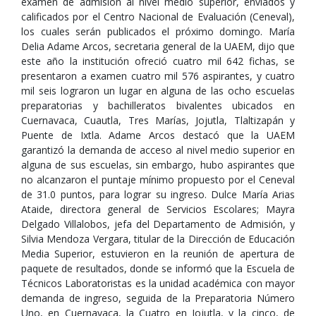
examen de admisión al nivel medio superior, enviados y
calificados por el Centro Nacional de Evaluación (Ceneval),
los cuales serán publicados el próximo domingo. María
Delia Adame Arcos, secretaria general de la UAEM, dijo que
este año la institución ofreció cuatro mil 642 fichas, se
presentaron a examen cuatro mil 576 aspirantes, y cuatro
mil seis lograron un lugar en alguna de las ocho escuelas
preparatorias y bachilleratos bivalentes ubicados en
Cuernavaca, Cuautla, Tres Marías, Jojutla, Tlaltizapán y
Puente de Ixtla. Adame Arcos destacó que la UAEM
garantizó la demanda de acceso al nivel medio superior en
alguna de sus escuelas, sin embargo, hubo aspirantes que
no alcanzaron el puntaje mínimo propuesto por el Ceneval
de 31.0 puntos, para lograr su ingreso. Dulce María Arias
Ataide, directora general de Servicios Escolares; Mayra
Delgado Villalobos, jefa del Departamento de Admisión, y
Silvia Mendoza Vergara, titular de la Dirección de Educación
Media Superior, estuvieron en la reunión de apertura de
paquete de resultados, donde se informó que la Escuela de
Técnicos Laboratoristas es la unidad académica con mayor
demanda de ingreso, seguida de la Preparatoria Número
Uno, en Cuernavaca, la Cuatro en Jojutla, y la cinco, de