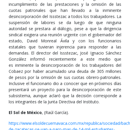
incumplimiento de las prestaciones y la omisión de las
cuotas patronales que han llevado a la inminente
desincorporación del Issstezac a todos los trabajadores. La
suspensión de labores se da luego de que ninguna
autoridad se prestara al diálogo, pese a que la dirigencia
sindical exigiera una reunión urgente con el gobernador del
estado, David Monreal Ávila y con los funcionarios
estatales que tuvieran injerencia para responder a las
demandas. El director del Issstezac, José Ignacio Sánchez
González informó recientemente a este medio que
es inminente la desincorporación de los trabajadores del
Cobaez por haber acumulado una deuda de 305 millones
de pesos por la omisión de sus cuotas obrero-patronales.
Inclusive el funcionario dio a conocer que en próximos días
presentará un proyecto para la desincorporación de este
subsistema, aunque aclaró que la decisión corresponde a
los integrantes de la Junta Directiva del Instituto.
El Sol de México
, (Raúl García).
https://www.elsoldecuernavaca.com.mx/republica/sociedad/bachi
de-zacatecas-se-van-a-paro-mas-de-14-mil-estudiantes-