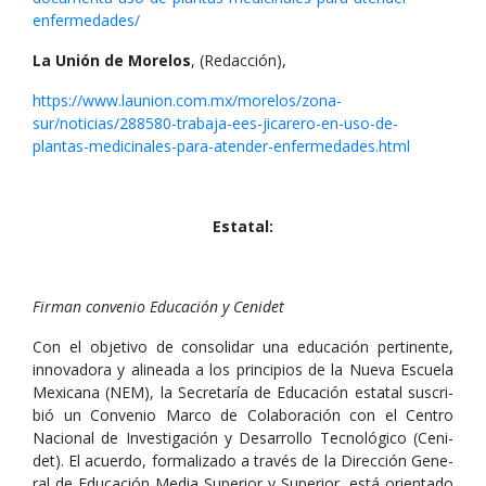
enfermedades/
La Unión de Morelos
, (Redacción),
https://www.launion.com.mx/morelos/zona-
sur/noticias/288580-trabaja-ees-jicarero-en-uso-de-
plantas-medicinales-para-atender-enfermedades.html
Estatal:
Fir­man con­ve­nio Edu­ca­ción y Ceni­det
Con el obje­tivo de con­so­li­dar una edu­ca­ción per­ti­nente,
inno­va­dora y ali­neada a los prin­ci­pios de la Nueva Escuela
Mexi­cana (NEM), la Secre­ta­ría de Edu­ca­ción estatal sus­cri­
bió un Con­ve­nio Marco de Cola­bo­ra­ción con el Cen­tro
Nacio­nal de Inves­ti­ga­ción y Desa­rro­llo Tec­no­ló­gico (Ceni­
det). El acuerdo, for­ma­li­zado a tra­vés de la Direc­ción Gene­
ral de Edu­ca­ción Media Supe­rior y Supe­rior, está orien­tado