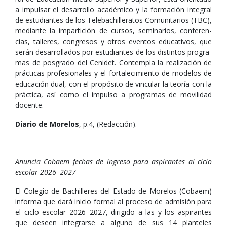
a impul­sar el desa­rro­llo aca­dé­mico y la for­ma­ción inte­gral
de estu­dian­tes de los Tele­ba­chi­lle­ra­tos Comu­ni­ta­rios (TBC),
mediante la impar­ti­ción de cur­sos, semi­na­rios, con­fe­ren­
cias, talle­res, con­gre­sos y otros even­tos edu­ca­ti­vos, que
serán desa­rro­lla­dos por estu­dian­tes de los dis­tin­tos pro­gra­
mas de pos­grado del Ceni­det. Con­tem­pla la rea­li­za­ción de
prác­ti­cas pro­fe­sio­na­les y el for­ta­le­ci­miento de mode­los de
edu­ca­ción dual, con el pro­pó­sito de vin­cu­lar la teo­ría con la
prác­tica, así como el impulso a pro­gra­mas de movi­li­dad
docente.
Diario de Morelos
, p.4, (Redacción).
Anuncia Cobaem fechas de ingreso para aspirantes al ciclo
escolar 2026–2027
El Colegio de Bachilleres del Estado de Morelos (Cobaem)
informa que dará inicio formal al proceso de admisión para
el ciclo escolar 2026–2027, dirigido a las y los aspirantes
que deseen integrarse a alguno de sus 14 planteles