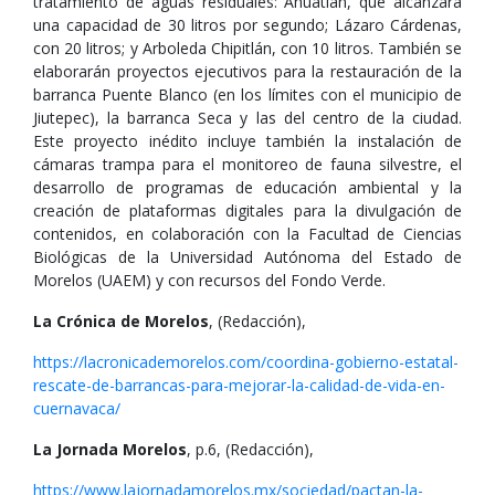
tratamiento de aguas residuales: Ahuatlán, que alcanzará
una capacidad de 30 litros por segundo; Lázaro Cárdenas,
con 20 litros; y Arboleda Chipitlán, con 10 litros. También se
elaborarán proyectos ejecutivos para la restauración de la
barranca Puente Blanco (en los límites con el municipio de
Jiutepec), la barranca Seca y las del centro de la ciudad.
Este proyecto inédito incluye también la instalación de
cámaras trampa para el monitoreo de fauna silvestre, el
desarrollo de programas de educación ambiental y la
creación de plataformas digitales para la divulgación de
contenidos, en colaboración con la Facultad de Ciencias
Biológicas de la Universidad Autónoma del Estado de
Morelos (UAEM) y con recursos del Fondo Verde.
La Crónica de Morelos
, (Redacción),
https://lacronicademorelos.com/coordina-gobierno-estatal-
rescate-de-barrancas-para-mejorar-la-calidad-de-vida-en-
cuernavaca/
La Jornada Morelos
, p.6, (Redacción),
https://www.lajornadamorelos.mx/sociedad/pactan-la-