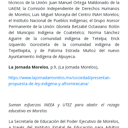
técnicos de la Unión: Juan Manuel Ortega Maldonado de la
UAEM; la Comisión Independiente de Derechos Humanos
de Morelos; Luis Miguel Morayta del Centro INAH Morelos;
el Instituto Nacional de Pueblos Indígenas; el Grupo Asesor
Permanente de la Unión: Gloriela Betzabé Octaviano Rolón
del Municipio Indígena de Coatetelco; Norma Sánchez
Aguirre de la comunidad indígena de Tetelpa; Erick
Izquierdo Gorostieta de la comunidad indígena de
Tepetlixpita, y de Paloma Estrada Muñoz del nuevo
Ayuntamiento Indígena de Alpuyeca.
La Jornada Morelos
, p.9, (La Jornada Morelos),
https://www.lajornadamorelos.mx/sociedad/presentan-
propuesta-de-ley-indigena-y-afromexicana/
Suman esfuerzos INEEA y UTEZ para abatir el rezago
educativo en Morelos
La Secretaría de Educación del Poder Ejecutivo de Morelos,
a través del Instituto Estatal de Educación para Adultos