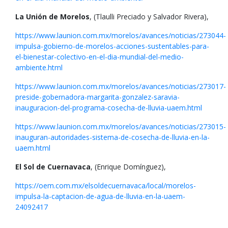
La Unión de Morelos
, (Tlaulli Preciado y Salvador Rivera),
https://www.launion.com.mx/morelos/avances/noticias/273044-
impulsa-gobierno-de-morelos-acciones-sustentables-para-
el-bienestar-colectivo-en-el-dia-mundial-del-medio-
ambiente.html
https://www.launion.com.mx/morelos/avances/noticias/273017-
preside-gobernadora-margarita-gonzalez-saravia-
inauguracion-del-programa-cosecha-de-lluvia-uaem.html
https://www.launion.com.mx/morelos/avances/noticias/273015-
inauguran-autoridades-sistema-de-cosecha-de-lluvia-en-la-
uaem.html
El Sol de Cuernavaca
, (Enrique Domínguez),
https://oem.com.mx/elsoldecuernavaca/local/morelos-
impulsa-la-captacion-de-agua-de-lluvia-en-la-uaem-
24092417