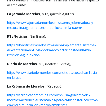
importantes en nuestras formas de ser y de hacer respecto
al ambiente”.
La Jornada Morelos
, p.16, (Jazmín Aguilar),
https://www.lajornadamorelos.mx/uaem/gobernadora-y-
rectora-inauguran-cosecha-de-lluvia-en-la-uaem/
RTvNoticias
, (Sin firma),
https://rtvnoticiasmorelos.mx/uaem-implementa-sistema-
de-captacion-de-lluvia-podra-recolectar-hasta-800-mil-
litros-de-agua-al-ano/
Diario de Morelos
, p.2, (Marcela García),
https://www.diariodemorelos.com/noticias/cosechan-lluvia-
en-la-uaem
La Crónica de Morelos
, (Redacción),
https://lacronicademorelos.com/impulsa-gobierno-de-
morelos-acciones-sustentables-para-el-bienestar-colectivo-
en-el-dia-mundial-del-medio-ambiente/