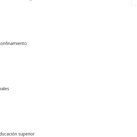
 confinamiento
males
educación superior