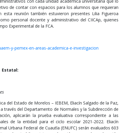
ministrativos con cada unidad académica universitaria que lo
jetivo de contar con espacios para los alumnos que requieran
 En esta reunión también estuvieron presentes Lilia Figueroa
como personal docente y administrativo del CIICAp, quienes
Campo Experimental de la FCA.
n-uaem-y-pemex-en-areas-academica-e-investigacion
Estatal:
es
ásica del Estado de Morelos – IEBEM, Eliacín Salgado de la Paz,
 a través del Departamento de Normales y la Subdirección de
uación, aplicarán la prueba evaluativa correspondiente a las
es de la entidad para el ciclo escolar 2021-2022. Eliacín
ormal Urbana Federal de Cuautla (ENUFC) serán evaluados 603