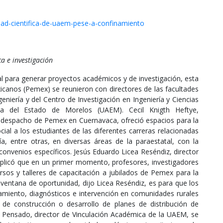
dad-cientifica-de-uaem-pese-a-confinamiento
a e investigación
onal para generar proyectos académicos y de investigación, esta
anos (Pemex) se reunieron con directores de las facultades
eniería y del Centro de Investigación en Ingeniería y Ciencias
ma del Estado de Morelos (UAEM). Cecil Knigth Heftye,
 despacho de Pemex en Cuernavaca, ofreció espacios para la
ocial a los estudiantes de las diferentes carreras relacionadas
ría, entre otras, en diversas áreas de la paraestatal, con la
 convenios específicos. Jesús Eduardo Licea Reséndiz, director
explicó que en un primer momento, profesores, investigadores
rsos y talleres de capacitación a jubilados de Pemex para la
a ventana de oportunidad, dijo Licea Reséndiz, es para que los
ramiento, diagnósticos e intervención en comunidades rurales
de construcción o desarrollo de planes de distribución de
o Pensado, director de Vinculación Académica de la UAEM, se