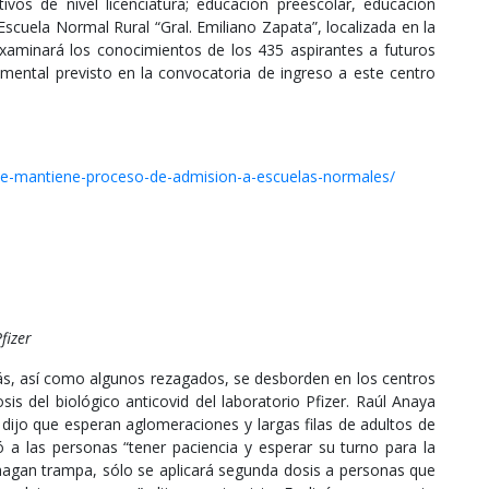
vos de nivel licenciatura; educación preescolar, educación
 Escuela Normal Rural “Gral. Emiliano Zapata”, localizada en la
aminará los conocimientos de los 435 aspirantes a futuros
ental previsto en la convocatoria de ingreso a este centro
/se-mantiene-proceso-de-admision-a-escuelas-normales/
fizer
más, así como algunos rezagados, se desborden en los centros
is del biológico anticovid del laboratorio Pfizer. Raúl Anaya
 dijo que esperan aglomeraciones y largas filas de adultos de
 a las personas “tener paciencia y esperar su turno para la
agan trampa, sólo se aplicará segunda dosis a personas que