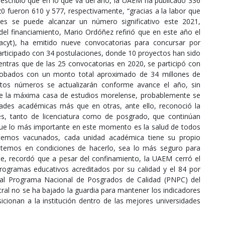
describió que en lo que va del año, la UAEM ha publicado 336
020 fueron 610 y 577, respectivamente, “gracias a la labor que
ntes se puede alcanzar un número significativo este 2021,
del financiamiento, Mario Ordóñez refirió que en este año el
acyt), ha emitido nueve convocatorias para concursar por
articipado con 34 postulaciones, donde 10 proyectos han sido
entras que de las 25 convocatorias en 2020, se participó con
probados con un monto total aproximado de 34 millones de
tos números se actualizarán conforme avance el año, sin
 de la máxima casa de estudios morelense, probablemente se
ades académicas más que en otras, ante ello, reconoció la
es, tanto de licenciatura como de posgrado, que continúan
que lo más importante en este momento es la salud de todos
 estemos vacunados, cada unidad académica tiene su propio
stemos en condiciones de hacerlo, sea lo más seguro para
nte, recordó que a pesar del confinamiento, la UAEM cerró el
ogramas educativos acreditados por su calidad y el 84 por
al Programa Nacional de Posgrados de Calidad (PNPC) del
tral no se ha bajado la guardia para mantener los indicadores
icionan a la institución dentro de las mejores universidades