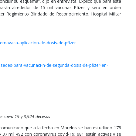
cluir su esquema”, dijo en entrevista. Explicó que para esta
narán alrededor de 15 mil vacunas Pfizer y será en orden
cer Regimiento Blindado de Reconocimiento, Hospital Militar
ernavaca-aplicacion-de-dosis-de-pfizer
-sedes-para-vacunaci-n-de-segunda-dosis-de-pfizer-en-
 covid-19 y 3,924 decesos
 comunicado que a la fecha en Morelos se han estudiado 178
 37 mil 492 con coronavirus covid-19; 681 están activas y se