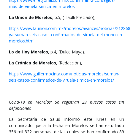
https://www.elregional.com.mx/confirman-2-contagios-
mas-de-viruela-simica-en-morelos
La Unión de Morelos
, p.5, (Tlaulli Preciado),
https://www.launion.com.mx/morelos/avances/noticias/212868-
ya-suman-seis-casos-confirmados-de-viruela-del-mono-en-
morelos.html
Lo de Hoy Morelos
, p.4, (Dulce Maya).
La Crónica de Morelos
, (Redacción),
https://www.guillermocinta.com/noticias-morelos/suman-
seis-casos-confirmados-de-viruela-simica-en-morelos/
Covid-19 en Morelos: Se registran 29 nuevos casos sin
defunciones
La Secretaría de Salud informó este lunes en un
comunicado que a la fecha en Morelos se han estudiado
356 mil 322 personas, de las cuales se han confirmado 89