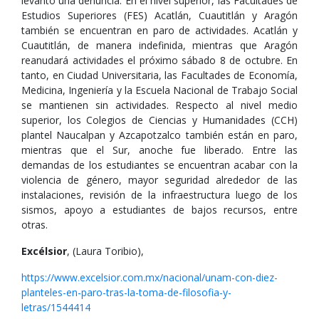
levantó una denuncia. En el nivel superior, las Facultades de
Estudios Superiores (FES) Acatlán, Cuautitlán y Aragón
también se encuentran en paro de actividades. Acatlán y
Cuautitlán, de manera indefinida, mientras que Aragón
reanudará actividades el próximo sábado 8 de octubre. En
tanto, en Ciudad Universitaria, las Facultades de Economía,
Medicina, Ingeniería y la Escuela Nacional de Trabajo Social
se mantienen sin actividades. Respecto al nivel medio
superior, los Colegios de Ciencias y Humanidades (CCH)
plantel Naucalpan y Azcapotzalco también están en paro,
mientras que el Sur, anoche fue liberado. Entre las
demandas de los estudiantes se encuentran acabar con la
violencia de género, mayor seguridad alrededor de las
instalaciones, revisión de la infraestructura luego de los
sismos, apoyo a estudiantes de bajos recursos, entre
otras.
Excélsior
, (Laura Toribio),
https://www.excelsior.com.mx/nacional/unam-con-diez-
planteles-en-paro-tras-la-toma-de-filosofia-y-
letras/1544414