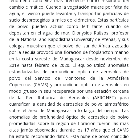
fenómeno cada vez más frecuente como resultado del
cambio climático. Cuando la vegetación muere por falta de
agua, el viento puede levantar y transportar partículas de
suelo desprotegidas a miles de kilómetros. Estas partículas
de polvo pueden actuar como fertilizante cuando se
depositan en el agua de mar. Dionysios Raitsos, profesor
de la National and Kapodistrian University de Atenas, y sus
colegas muestran que el polvo del sur de África azotado
por la sequía provocó una floración de fitoplancton marino
en la costa sureste de Madagascar desde noviembre de
2019 hasta febrero de 2020. El equipo utilizó anomalías
estandarizadas de profundidad óptica de aerosoles de
polvo del Servicio de Monitoreo de la Atmósfera
Copernicus (CAMS) y profundidad óptica de aerosoles en
modo grueso in situ recuperada por una estación cercana
de la Red Robótica de Aerosoles (AERONET) para
cuantificar la densidad de aerosoles de polvo atmosférico
sobre el área de Madagascar a lo largo del tiempo. Las
anomalías de profundidad óptica de aerosoles de polvo
promediadas sobre la región de floración fueron las más
altas jamás observadas durante los 17 años que el CAMS
ha estado recopilando datos. Esta nube de polvo coincidió