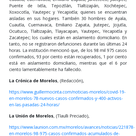
Puente de Ixtla, Tepoztlán, Tlaltizapán, Xochitepec,
Xoxocotla, Yautepec y Yecapixtla; quienes se encuentran
aisladas en sus hogares. También 30 hombres de Ayala,
Cuautla, Cuernavaca, Emiliano Zapata, Jiutepec, Jojutla,
Ocuituco, Tlaltizapán, Tlayacapan, Yautepec, Yecapixtla y
Zacatepec; los cuales están en aislamiento domiciliario. En
tanto, no se registraron defunciones durante las últimas 24
horas. La institución mencionó que, de los 98 mil 975 casos
confirmados, 93 por ciento están recuperados, 1 por ciento
está en aislamiento domiciliario, mientras que el 6 por
ciento lamentablemente ha fallecido.
La Crónica de Morelos
, (Redacción),
https://www.guillermocinta.com/noticias-morelos/covid-19-
en-morelos-78-nuevos-casos-confirmados-y-400-activos-
en-las-pasadas-24-horas/
La Unión de Morelos
, (Tlaulli Preciado),
https://www.launion.com.mx/morelos/avances/noticias/221878-
en-morelos-98-975-casos-confirmados-acumulados-de-