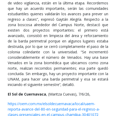
de video vigilancia, están en la última etapa. Recordemos
que hay un acuerdo importante, serán las comunidades
estudiantiles quienes validarán los avances para prever un
regreso a clases”, expresó Gaytán Alegría. Respecto a la
zona boscosa alrededor del Campus Norte, destacó que
existen dos proyectos importantes: el primero está
avanzado, consistió en limpieza del área y reforzamiento
de la barda perimetral porque en algunos lugares estaba
destruida, por lo que se cerró completamente el paso de la
colonia colindante con la universidad. “Se incrementó
considerablemente el número de Venados. Hay una base
Venados en la zona biomédica que ubicamos como zona
norte, realizan recorridos permanentes; esa parte quedó
concluida. Sin embargo, hay un proyecto importante con la
UNAM, para hacer una barda perimetral y esa se estará
iniciando el siguiente semestre”
,
detalló.
El Sol de Cuernavaca
, (Maritza Cuevas), 7/6/26,
https://oem.com.mx/elsoldecuernavaca/local/uaem-
reporta-avance-del-80-en-seguridad-para-el-regreso-a-
clases-presenciales-en-el-campus-chamilpa-30401072