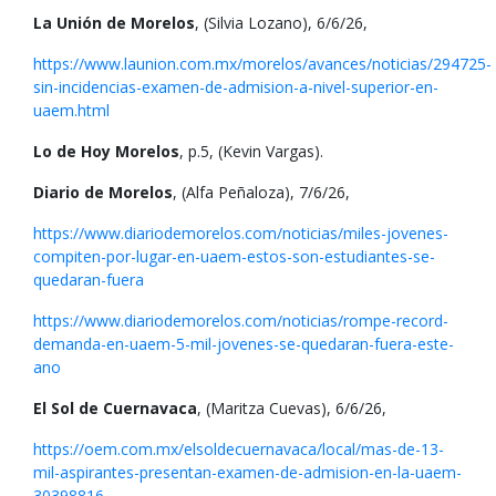
La Unión de Morelos
, (Silvia Lozano), 6/6/26,
https://www.launion.com.mx/morelos/avances/noticias/294725-
sin-incidencias-examen-de-admision-a-nivel-superior-en-
uaem.html
Lo de Hoy Morelos
, p.5, (Kevin Vargas).
Diario de Morelos
, (Alfa Peñaloza), 7/6/26,
https://www.diariodemorelos.com/noticias/miles-jovenes-
compiten-por-lugar-en-uaem-estos-son-estudiantes-se-
quedaran-fuera
https://www.diariodemorelos.com/noticias/rompe-record-
demanda-en-uaem-5-mil-jovenes-se-quedaran-fuera-este-
ano
El Sol de Cuernavaca
, (Maritza Cuevas), 6/6/26,
https://oem.com.mx/elsoldecuernavaca/local/mas-de-13-
mil-aspirantes-presentan-examen-de-admision-en-la-uaem-
30398816