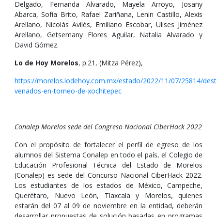
Delgado, Fernanda Alvarado, Mayela Arroyo, Josany
Abarca, Sofía Brito, Rafael Zariñana, Lenin Castillo, Alexis
Arellano, Nicolás Avilés, Emiliano Escobar, Ulises Jiménez
Arellano, Getsemany Flores Aguilar, Natalia Alvarado y
David Gómez.
Lo de Hoy Morelos
, p.21, (Mitza Pérez),
https://morelos.lodehoy.com.mx/estado/2022/11/07/25814/dest
venados-en-torneo-de-xochitepec
Conalep Morelos sede del Congreso Nacional CiberHack 2022
Con el propósito de fortalecer el perfil de egreso de los
alumnos del Sistema Conalep en todo el país, el Colegio de
Educación Profesional Técnica del Estado de Morelos
(Conalep) es sede del Concurso Nacional CiberHack 2022.
Los estudiantes de los estados de México, Campeche,
Querétaro, Nuevo León, Tlaxcala y Morelos, quienes
estarán del 07 al 09 de noviembre en la entidad, deberán
desarrollar propuestas de solución basadas en programas