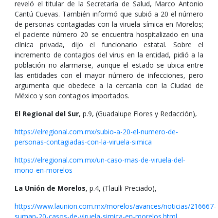
reveló el titular de la Secretaría de Salud, Marco Antonio
Cantú Cuevas. También informó que subió a 20 el número
de personas contagiadas con la viruela símica en Morelos;
el paciente número 20 se encuentra hospitalizado en una
clínica privada, dijo el funcionario estatal. Sobre el
incremento de contagios del virus en la entidad, pidió a la
población no alarmarse, aunque el estado se ubica entre
las entidades con el mayor número de infecciones, pero
argumenta que obedece a la cercanía con la Ciudad de
México y son contagios importados.
El Regional del Sur
, p.9, (Guadalupe Flores y Redacción),
https://elregional.com.mx/subio-a-20-el-numero-de-
personas-contagiadas-con-la-viruela-simica
https://elregional.com.mx/un-caso-mas-de-viruela-del-
mono-en-morelos
La Unión de Morelos
, p.4, (Tlaulli Preciado),
https://www.launion.com.mx/morelos/avances/noticias/216667-
suman-20-casos-de-viruela-simica-en-morelos.html