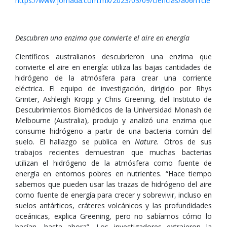
https://www.jornada.com.mx/2023/03/09/ciencias/a06n1cie
Descubren una enzima que convierte el aire en energía
Científicos australianos descubrieron una enzima que
convierte el aire en energía: utiliza las bajas cantidades de
hidrógeno de la atmósfera para crear una corriente
eléctrica. El equipo de investigación, dirigido por Rhys
Grinter, Ashleigh Kropp y Chris Greening, del Instituto de
Descubrimientos Biomédicos de la Universidad Monash de
Melbourne (Australia), produjo y analizó una enzima que
consume hidrógeno a partir de una bacteria común del
suelo. El hallazgo se publica en
Nature.
Otros de sus
trabajos recientes demuestran que muchas bacterias
utilizan el hidrógeno de la atmósfera como fuente de
energía en entornos pobres en nutrientes. “Hace tiempo
sabemos que pueden usar las trazas de hidrógeno del aire
como fuente de energía para crecer y sobrevivir, incluso en
suelos antárticos, cráteres volcánicos y las profundidades
oceánicas, explica Greening, pero no sabíamos cómo lo
hacían, hasta ahora”. Los investigadores extrajeron la