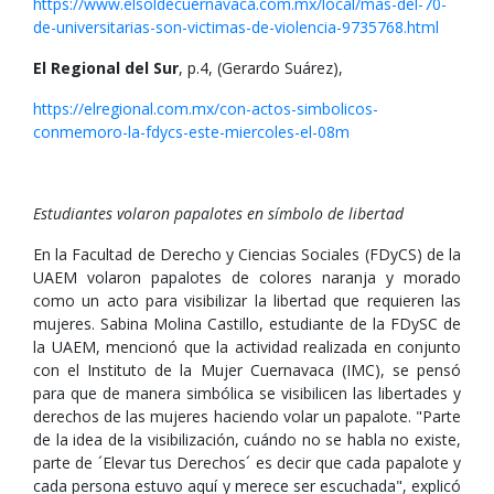
https://www.elsoldecuernavaca.com.mx/local/mas-del-70-
de-universitarias-son-victimas-de-violencia-9735768.html
El Regional del Sur
, p.4, (Gerardo Suárez),
https://elregional.com.mx/con-actos-simbolicos-
conmemoro-la-fdycs-este-miercoles-el-08m
Estudiantes volaron papalotes en símbolo de libertad
En la Facultad de Derecho y Ciencias Sociales (FDyCS) de la
UAEM volaron papalotes de colores naranja y morado
como un acto para visibilizar la libertad que requieren las
mujeres. Sabina Molina Castillo, estudiante de la FDySC de
la UAEM, mencionó que la actividad realizada en conjunto
con el Instituto de la Mujer Cuernavaca (IMC), se pensó
para que de manera simbólica se visibilicen las libertades y
derechos de las mujeres haciendo volar un papalote. "Parte
de la idea de la visibilización, cuándo no se habla no existe,
parte de ´Elevar tus Derechos´ es decir que cada papalote y
cada persona estuvo aquí y merece ser escuchada", explicó