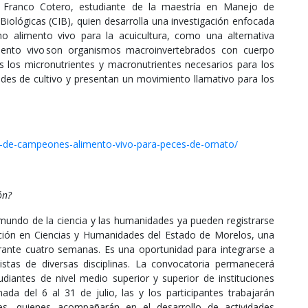
do Franco Cotero, estudiante de la maestría en Manejo de
Biológicas (CIB), quien desarrolla una investigación enfocada
 alimento vivo para la acuicultura, como una alternativa
limento vivo son organismos macroinvertebrados con cuerpo
 los micronutrientes y macronutrientes necesarios para los
dades de cultivo y presentan un movimiento llamativo para los
-de-campeones-alimento-vivo-para-peces-de-ornato/
ón?
 mundo de la ciencia y las humanidades ya pueden registrarse
igación en Ciencias y Humanidades del Estado de Morelos, una
rante cuatro semanas. Es una oportunidad para integrarse a
listas de diversas disciplinas. La convocatoria permanecerá
tudiantes de nivel medio superior y superior de instituciones
ada del 6 al 31 de julio, las y los participantes trabajarán
res, quienes acompañarán en el desarrollo de actividades