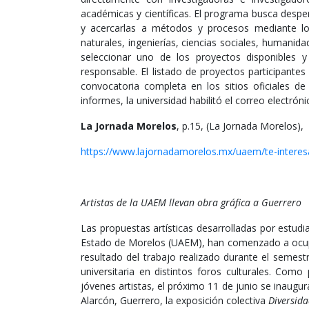
académicas y científicas. El programa busca desper
y acercarlas a métodos y procesos mediante l
naturales, ingenierías, ciencias sociales, humanida
seleccionar uno de los proyectos disponibles y
responsable. El listado de proyectos participante
convocatoria completa en los sitios oficiales de
informes, la universidad habilitó el correo electr
La Jornada Morelos
, p.15, (La Jornada Morelos),
https://www.lajornadamorelos.mx/uaem/te-interesa-
Artistas de la UAEM llevan obra gráfica a Guerrero
Las propuestas artísticas desarrolladas por estud
Estado de Morelos (UAEM), han comenzado a ocupar
resultado del trabajo realizado durante el semest
universitaria en distintos foros culturales. Como 
jóvenes artistas, el próximo 11 de junio se inaugur
Alarcón, Guerrero, la exposición colectiva
Diversida