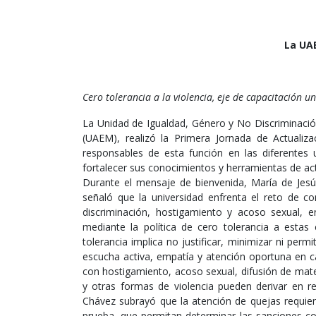
La UAE
Cero tolerancia a la violencia, eje de capacitación un
La Unidad de Igualdad, Género y No Discriminaci
(UAEM), realizó la Primera Jornada de Actualiz
responsables de esta función en las diferentes 
fortalecer sus conocimientos y herramientas de act
Durante el mensaje de bienvenida, María de Jesús
señaló que la universidad enfrenta el reto de con
discriminación, hostigamiento y acoso sexual, 
mediante la política de cero tolerancia a estas 
tolerancia implica no justificar, minimizar ni perm
escucha activa, empatía y atención oportuna en 
con hostigamiento, acoso sexual, difusión de mate
y otras formas de violencia pueden derivar en re
Chávez subrayó que la atención de quejas requi
prueba, que permitan determinar las sanciones cor