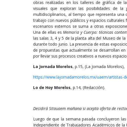
obras realizadas en los talleres de gráfica de 
visuales que exploran las posibilidades de l
multidisciplinarios, al tiempo que representa un
trabajo con nuevos públicos y espacios culturales 
escenarios externos se suma a otras exposicione
Una de ellas es
Memoria y Cuerpo: técnicas contem
las salas 3, 4 y 5 de la planta alta del Museo de 
durante todo junio. La presencia de estas exposicio
de propuestas que actualmente se desarrollan en l
por llevar sus procesos creativos a nuevos espacios 
La Jornada Morelos
, p.15, (La Jornada Morelos),
https://www.lajornadamorelos.mx/uaem/artistas-de
Lo de Hoy Morelos
, p.14, (Redacción).
Decidirá Sitauaem mañana si acepta oferta de recto
Luego de que la semana pasada concluyeron las pl
Independiente de Trabajadores Académicos de la 