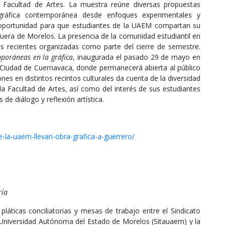
la Facultad de Artes. La muestra reúne diversas propuestas
a gráfica contemporánea desde enfoques experimentales y
a oportunidad para que estudiantes de la UAEM compartan su
fuera de Morelos. La presencia de la comunidad estudiantil en
s recientes organizadas como parte del cierre de semestre.
poráneas en la gráfica
, inaugurada el pasado 29 de mayo en
la Ciudad de Cuernavaca, donde permanecerá abierta al público
nes en distintos recintos culturales da cuenta de la diversidad
a Facultad de Artes, así como del interés de sus estudiantes
de diálogo y reflexión artística.
-la-uaem-llevan-obra-grafica-a-guerrero/
ría
áticas conciliatorias y mesas de trabajo entre el Sindicato
Universidad Autónoma del Estado de Morelos (Sitauaem) y la