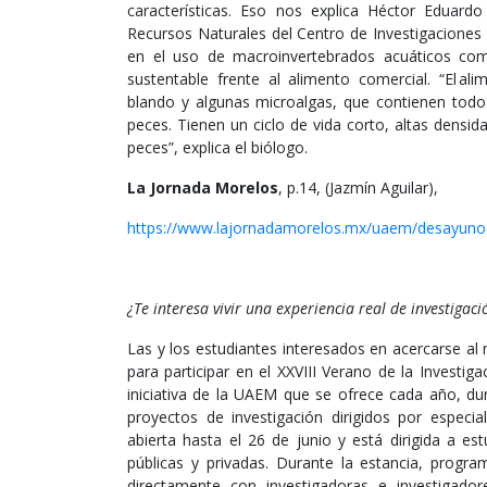
características. Eso nos explica Héctor Eduar
Recursos Naturales del Centro de Investigaciones 
en el uso de macroinvertebrados acuáticos como
sustentable frente al alimento comercial. “El a
blando y algunas microalgas, que contienen todos
peces. Tienen un ciclo de vida corto, altas densi
peces”, explica el biólogo.
La Jornada Morelos
, p.14, (Jazmín Aguilar),
https://www.lajornadamorelos.mx/uaem/desayuno
¿Te interesa vivir una experiencia real de investigaci
Las y los estudiantes interesados en acercarse al
para participar en el XXVIII Verano de la Invest
iniciativa de la UAEM que se ofrece cada año, du
proyectos de investigación dirigidos por especia
abierta hasta el 26 de junio y está dirigida a es
públicas y privadas. Durante la estancia, program
directamente con investigadoras e investigado