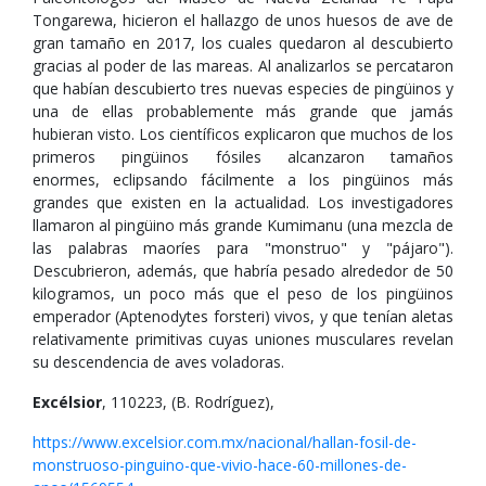
Tongarewa, hicieron el hallazgo de unos huesos de ave de
gran tamaño en 2017, los cuales quedaron al descubierto
gracias al poder de las mareas. Al analizarlos se percataron
que habían descubierto tres nuevas especies de pingüinos y
una de ellas probablemente más grande que jamás
hubieran visto. Los científicos explicaron que muchos de los
primeros pingüinos fósiles alcanzaron tamaños
enormes, eclipsando fácilmente a los pingüinos más
grandes que existen en la actualidad. Los investigadores
llamaron al pingüino más grande Kumimanu (una mezcla de
las palabras maoríes para "monstruo" y "pájaro").
Descubrieron, además, que habría pesado alrededor de 50
kilogramos, un poco más que el peso de los pingüinos
emperador (Aptenodytes forsteri) vivos, y que tenían aletas
relativamente primitivas cuyas uniones musculares revelan
su descendencia de aves voladoras.
Excélsior
, 110223, (B. Rodríguez),
https://www.excelsior.com.mx/nacional/hallan-fosil-de-
monstruoso-pinguino-que-vivio-hace-60-millones-de-