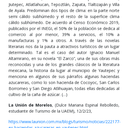
Jiutepec, Atlatlahucan, Tepoztlán, Zapata, Tlaltizapán y Villa
de Ayala. Predominan dos tipos de clima: en la parte norte
semi cálido subhúmedo y el resto de la superficie clima
cálido subhúmedo. De acuerdo al Censo Económico 2019,
publicados por el INEGI, el 50% de la población se dedica al
comercio al por menor, 39% a servicios, el 10% a
manufacturas y 1% a otros. A través de las novelas
literarias nos da la pauta a atractivos turísticos de un lugar
determinado. Tal es el caso del autor Ignacio Manuel
Altamirano, en su novela “El Zarco”, una de sus obras más
reconocidas y una de los grandes clásicos de la literatura
mexicana, la historia da lugar al municipio de Yautepec y
menciona en algunos de sus párrafos algunas haciendas
azucareras, como lo son hacienda de Cocoyoc, San Carlos
Borromeo y San Diego Atlihuayan, todas ellas dedicadas al
cultivo de la caña de azúcar. (…)
La Unión de Morelos
, (Dulce Mariana Espinal Rebolledo,
estudiante de Turismo de la UAEM), 12/2/23,
https://www.launion.com.mx/blogs/turismo/noticias/222177-
ex-haciendas-azucareras-en-yautepec.html