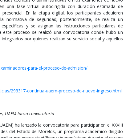
en una fase virtual autodirigida con duración estimada de
esencial. En la etapa digital, los participantes adquieren
la normativa de seguridad; posteriormente, se realiza un
specíficas y se asignan las instrucciones particulares de
ra este proceso se realizó una convocatoria donde hubo un
, integrados por quienes realizan su servicio social y aquellos
examinadores-para-el-proceso-de-admision/
ticias/293317-continua-uaem-proceso-de-nuevo-ingreso.html
es, UAEM lanza convocatoria
AEM) ha lanzado la convocatoria para participar en el XXVIII
ades del Estado de Morelos, un programa académico dirigido
rrollar proyectos científicos y humanísticos durante el verano