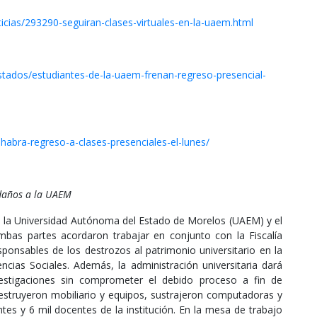
cias/293290-seguiran-clases-virtuales-en-la-uaem.html
tados/estudiantes-de-la-uaem-frenan-regreso-presencial-
abra-regreso-a-clases-presenciales-el-lunes/
 daños a la UAEM
 de la Universidad Autónoma del Estado de Morelos (UAEM) y el
mbas partes acordaron trabajar en conjunto con la Fiscalía
sponsables de los destrozos al patrimonio universitario en la
ncias Sociales. Además, la administración universitaria dará
vestigaciones sin comprometer el debido proceso a fin de
destruyeron mobiliario y equipos, sustrajeron computadoras y
es y 6 mil docentes de la institución. En la mesa de trabajo