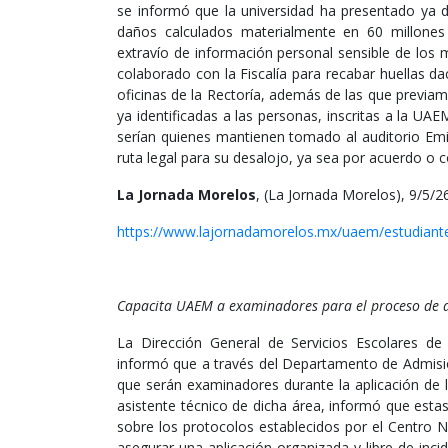
se informó que la universidad ha presentado ya d
daños calculados materialmente en 60 millones 
extravío de información personal sensible de los
colaborado con la Fiscalía para recabar huellas da
oficinas de la Rectoría, además de las que previa
ya identificadas a las personas, inscritas a la 
serían quienes mantienen tomado al auditorio Emi
ruta legal para su desalojo, ya sea por acuerdo o co
La Jornada Morelos
, (La Jornada Morelos), 9/5/2
https://www.lajornadamorelos.mx/uaem/estudiant
Capacita UAEM a examinadores para el proceso de 
La Dirección General de Servicios Escolares d
informó que a través del Departamento de Admisión,
que serán examinadores durante la aplicación de 
asistente técnico de dicha área, informó que esta
sobre los protocolos establecidos por el Centro N
asegurar una aplicación organizada y libre de inc