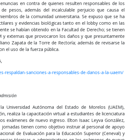
enuncias en contra de quienes resulten responsables de los
de pesos, además del incalculable perjuicio que causa el
 miembros de la comunidad universitaria. Se expuso que se ha
ctilares y evidencias biológicas tanto en el lobby como en las
mente se habían obtenido en la Facultad de Derecho; se tienen
UAEM y externas que provocaron los daños y que presuntamente
liano Zapata de la Torre de Rectoría; además de revisarse la
n el uso de la fuerza pública.
6,
es-respaldan-sanciones-a-responsables-de-danos-a-la-uaem/
admisión
e la Universidad Autónoma del Estado de Morelos (UAEM),
 realiza la capacitación virtual a estudiantes de licenciatura
los exámenes de nuevo ingreso. Elton Isaac Leyva González,
s jornadas tienen como objetivo instruir al personal de apoyo
acional de Evaluación para la Educación Superior (Ceneval) y
idencias técnicas o administrativas en los exámenes de nuevo