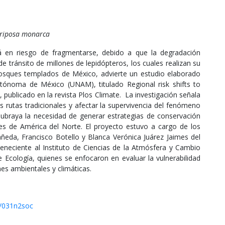
ariposa monarca
á en riesgo de fragmentarse, debido a que la degradación
e tránsito de millones de lepidópteros, los cuales realizan su
osques templados de México, advierte un estudio elaborado
utónoma de México (UNAM), titulado Regional risk shifts to
 publicado en la revista Plos Climate. La investigación señala
s rutas tradicionales y afectar la supervivencia del fenómeno
subraya la necesidad de generar estrategias de conservación
es de América del Norte. El proyecto estuvo a cargo de los
añeda, Francisco Botello y Blanca Verónica Juárez Jaimes del
rteneciente al Instituto de Ciencias de la Atmósfera y Cambio
 Ecología, quienes se enfocaron en evaluar la vulnerabilidad
nes ambientales y climáticas.
d/031n2soc