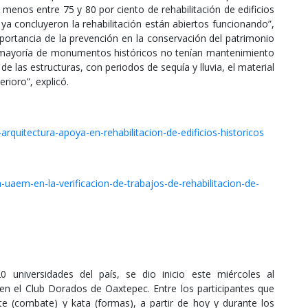
menos entre 75 y 80 por ciento de rehabilitación de edificios
 ya concluyeron la rehabilitación están abiertos funcionando”,
portancia de la prevención en la conservación del patrimonio
an mayoría de monumentos históricos no tenían mantenimiento
e las estructuras, con periodos de sequía y lluvia, el material
rioro”, explicó.
rquitectura-apoya-en-rehabilitacion-de-edificios-historicos
-uaem-en-la-verificacion-de-trabajos-de-rehabilitacion-de-
 universidades del país, se dio inicio este miércoles al
n el Club Dorados de Oaxtepec. Entre los participantes que
e (combate) y kata (formas), a partir de hoy y durante los