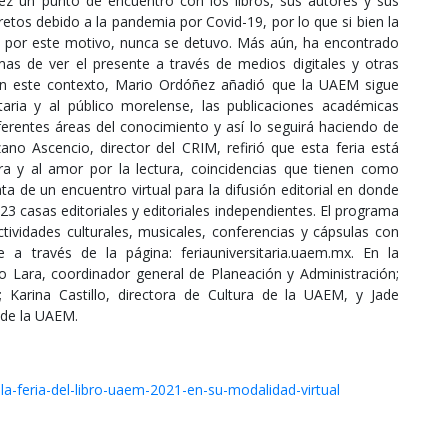
ez un punto de encuentro con los libros, sus autores y sus
retos debido a la pandemia por Covid-19, por lo que si bien la
nal por este motivo, nunca se detuvo. Más aún, ha encontrado
as de ver el presente a través de medios digitales y otras
. En este contexto, Mario Ordóñez añadió que la UAEM sigue
aria y al público morelense, las publicaciones académicas
ferentes áreas del conocimiento y así lo seguirá haciendo de
o Ascencio, director del CRIM, refirió que esta feria está
ura y al amor por la lectura, coincidencias que tienen como
a de un encuentro virtual para la difusión editorial en donde
23 casas editoriales y editoriales independientes. El programa
ctividades culturales, musicales, conferencias y cápsulas con
 a través de la página: feriauniversitaria.uaem.mx. En la
o Lara, coordinador general de Planeación y Administración;
; Karina Castillo, directora de Cultura de la UAEM, y Jade
n de la UAEM.
a-feria-del-libro-uaem-2021-en-su-modalidad-virtual