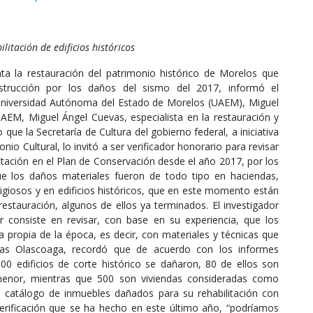
itación de edificios históricos
a la restauración del patrimonio histórico de Morelos que
trucción por los daños del sismo del 2017, informó el
a Universidad Autónoma del Estado de Morelos (UAEM), Miguel
EM, Miguel Ángel Cuevas, especialista en la restauración y
 que la Secretaría de Cultura del gobierno federal, a iniciativa
io Cultural, lo invitó a ser verificador honorario para revisar
itación en el Plan de Conservación desde el año 2017, por los
e los daños materiales fueron de todo tipo en haciendas,
ligiosos y en edificios históricos, que en este momento están
 restauración, algunos de ellos ya terminados. El investigador
 consiste en revisar, con base en su experiencia, que los
 propia de la época, es decir, con materiales y técnicas que
evas Olascoaga, recordó que de acuerdo con los informes
0 edificios de corte histórico se dañaron, 80 de ellos son
menor, mientras que 500 son viviendas consideradas como
el catálogo de inmuebles dañados para su rehabilitación con
erificación que se ha hecho en este último año, “podríamos