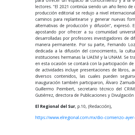
para ofrecer un espacio al conocimiento y a la v
lectores. “El 2021 continúa siendo un año lleno de 
producción editorial se redujo a nivel internacio
caminos para replantearse y generar nuevas form
alternativas de producción y difusión”, expresó
apostando por ofrecer a su comunidad universit
desarrolladas por profesores investigadores de di
manera permanente. Por su parte, Fernando Lozan
dedicada a la difusión del conocimiento, la cult
instituciones hermanas la UAEM y la UNAM. Se trat
en esta ocasión se contará con la participación de 
de actividades incluye presentaciones de libros, a
diversos contenidos, las cuales pueden seguirse
inauguración también participaron, Álvaro Zamudi
Guillermo Peimbert, secretario técnico del CRIM
Gutiérrez, directora de Publicaciones y Divulgació
El Regional del Sur
, p.10, (Redacción),
https://www.elregional.com.mx/dio-comienzo-ayer-l