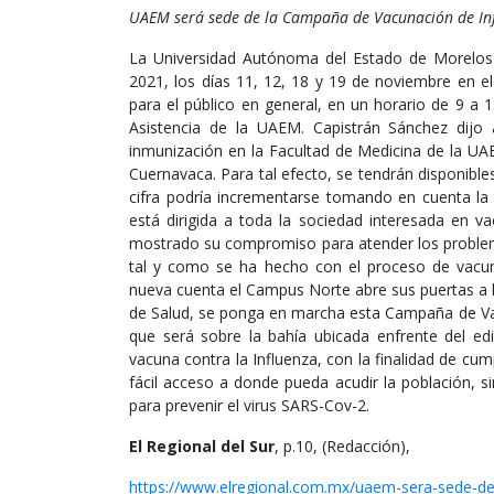
UAEM será sede de la Campaña de Vacunación de In
La Universidad Autónoma del Estado de Morelos
2021, los días 11, 12, 18 y 19 de noviembre en e
para el público en general, en un horario de 9 a
Asistencia de la UAEM. Capistrán Sánchez dijo
inmunización en la Facultad de Medicina de la UA
Cuernavaca. Para tal efecto, se tendrán disponibles
cifra podría incrementarse tomando en cuenta l
está dirigida a toda la sociedad interesada en v
mostrado su compromiso para atender los problemas
tal y como se ha hecho con el proceso de vacuna
nueva cuenta el Campus Norte abre sus puertas a 
de Salud, se ponga en marcha esta Campaña de Vac
que será sobre la bahía ubicada enfrente del edi
vacuna contra la Influenza, con la finalidad de cu
fácil acceso a donde pueda acudir la población, s
para prevenir el virus SARS-Cov-2.
El Regional del Sur
, p.10, (Redacción),
https://www.elregional.com.mx/uaem-sera-sede-de