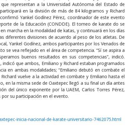
s que representan a la Universidad Autónoma del Estado de
participará en la división de más de 84 kilogramos y Richard
confirmó Yankel Godínez Pérez, coordinador de este evento
eporte de la Educación (CONDDE). El torneo de karate do se
o en marcha en la modalidad de katas, y continuará en los días
as diferentes divisiones de acuerdo al peso de los atletas. De
local, Yankel Godínez, ambos participantes por los Venados de
o se vea reflejado en el área de competencia. “Sí se aspira a
speramos buenos resultados en sus competencias”, indicó.
EM, indicó que ambos, Emiliano y Richard estaban programados
ncia en ambas modalidades; “Emiliano debutó en combate el
s Richard vuelve a la actividad en combate y Emiliano hasta el
ado, en la misma sede de Oaxtepec llegó a su final un día antes
pación del único exponente por la UAEM, Carlos Torres Pérez,
 por su participación en el evento.
tepec-inicia-nacional-de-karate-universitario-7462075.html