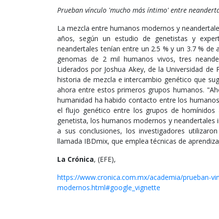
Prueban vínculo 'mucho más íntimo' entre neander
La mezcla entre humanos modernos y neandertales 
años, según un estudio de genetistas y experto
neandertales tenían entre un 2.5 % y un 3.7 % de
genomas de 2 mil humanos vivos, tres neandert
Liderados por Joshua Akey, de la Universidad de 
historia de mezcla e intercambio genético que su
ahora entre estos primeros grupos humanos. "Aho
humanidad ha habido contacto entre los humanos
el flujo genético entre los grupos de homínidos 
genetista, los humanos modernos y neandertales i
a sus conclusiones, los investigadores utiliza
llamada IBDmix, que emplea técnicas de aprendiza
La Crónica
, (EFE),
https://www.cronica.com.mx/academia/prueban-vi
modernos.html#google_vignette