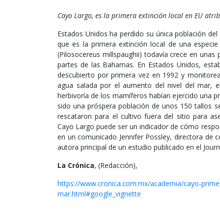
Cayo Largo, es la primera extinción local en EU atri
Estados Unidos ha perdido su única población del
que es la primera extinción local de una especie
(Pilosocereus millspaughii) todavía crece en unas p
partes de las Bahamas. En Estados Unidos, estaba
descubierto por primera vez en 1992 y monitorea
agua salada por el aumento del nivel del mar, e
herbivoría de los mamíferos habían ejercido una pre
sido una próspera población de unos 150 tallos s
rescataron para el cultivo fuera del sitio para 
Cayo Largo puede ser un indicador de cómo respond
en un comunicado Jennifer Possley, directora de co
autora principal de un estudio publicado en el Jour
La Crónica
, (Redacción),
https://www.cronica.com.mx/academia/cayo-primera
mar.html#google_vignette