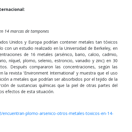
ternacional:
s en 14 marcas de tampones
dos Unidos y Europa podrían contener metales tan tóxicos
o con un estudio realizado en la Universidad de Berkeley, en
centraciones de 16 metales (arsénico, bario, calcio, cadmio,
io, níquel, plomo, selenio, estroncio, vanadio y zinc) en 30
tos. Después compararon las concentraciones, según las
en la revista 'Environment International' y muestra que el uso
ción a metales que podrían ser absorbidos por el tejido de la
rción de sustancias químicas que la piel de otras partes del
s efectos de esta situación.
/encuentran-plomo-arsenico-otros-metales-toxicos-en-14-