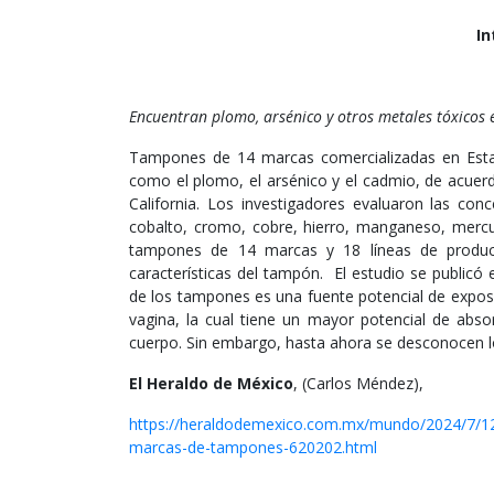
In
Encuentran plomo, arsénico y otros metales tóxico
Tampones de 14 marcas comercializadas en Esta
como el plomo, el arsénico y el cadmio, de acuerd
California. Los investigadores evaluaron las con
cobalto, cromo, cobre, hierro, manganeso, mercur
tampones de 14 marcas y 18 líneas de produc
características del tampón. El estudio se publicó 
de los tampones es una fuente potencial de exposi
vagina, la cual tiene un mayor potencial de abso
cuerpo. Sin embargo, hasta ahora se desconocen lo
El Heraldo de México
, (Carlos Méndez),
https://heraldodemexico.com.mx/mundo/2024/7/12
marcas-de-tampones-620202.html