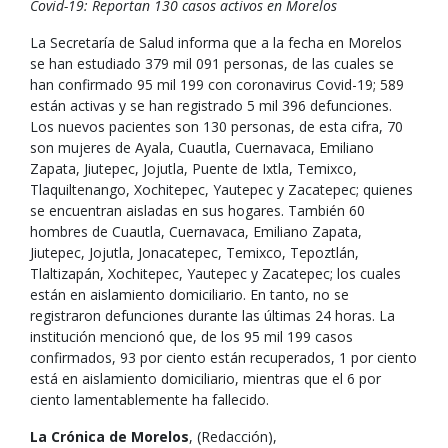
Covid-19: Reportan 130 casos activos en Morelos
La Secretaría de Salud informa que a la fecha en Morelos
se han estudiado 379 mil 091 personas, de las cuales se
han confirmado 95 mil 199 con coronavirus Covid-19; 589
están activas y se han registrado 5 mil 396 defunciones.
Los nuevos pacientes son 130 personas, de esta cifra, 70
son mujeres de Ayala, Cuautla, Cuernavaca, Emiliano
Zapata, Jiutepec, Jojutla, Puente de Ixtla, Temixco,
Tlaquiltenango, Xochitepec, Yautepec y Zacatepec; quienes
se encuentran aisladas en sus hogares. También 60
hombres de Cuautla, Cuernavaca, Emiliano Zapata,
Jiutepec, Jojutla, Jonacatepec, Temixco, Tepoztlán,
Tlaltizapán, Xochitepec, Yautepec y Zacatepec; los cuales
están en aislamiento domiciliario. En tanto, no se
registraron defunciones durante las últimas 24 horas. La
institución mencionó que, de los 95 mil 199 casos
confirmados, 93 por ciento están recuperados, 1 por ciento
está en aislamiento domiciliario, mientras que el 6 por
ciento lamentablemente ha fallecido.
La Crónica de Morelos
, (Redacción),