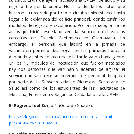
su salud. El día de ayer el acceso a la UAEM fue fluido y su
ingreso fue por la puerta No. 1 a desde los autos que
hicieron su recorrido por todo el circuito universitario, hasta
llegar a la explanada del edificio principal, donde están los
módulos de registro y vacunación. Por la mañana, la fila de
autos que inició desde la universidad se mantenía hasta las
cercanías del Estadio Centenario en Cuernavaca, sin
embargo, el personal que laboró en la jornada de
vacunación permitió desahogar en las primeras horas la
demanda y antes de las tres de la tarde ya no había gente.
En los 15 módulos de inoculación que fueron instalados
hay dos personas que vacunan y además de agilizar el
servicio que se ofrece se incrementó el personal de apoyo
por parte de la Subsecretaría de Bienestar, Secretaría de
Salud así como de los estudiantes de las Facultades de
Medicina, Enfermería y Seguridad Ciudadana de la UAEM.
El Regional del Sur
, p.4, (Gerardo Suárez),
https://elregional.com.mx/vacunara-la-uaem-a-10-mil-
personas-en-cuernavaca
La Unión de Morelos
, (Salvador Rivera),