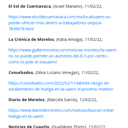
El Sol de Cuernavaca
, (Israel Mariano), 11/02/22,
https://www.elsoldecuernavaca.com.mx/local/uaem-no-
puede-ofrecer-mas-dinero-a-trabajadores-urquiza-
7849676.html
La Crónica de Morelos
, (Katia Arriaga), 11/02/22,
https://www.guillermocinta.com/noticias-morelos/la-uaem-
no-se-puede-permitir-un-aumento-del-8-5-por-ciento-
como-lo-pide-el-stauaem/
Conurbados
, (Silvia Lozano Venegas), 11/02/22,
https://conurbados.com/2022/02/11/latente-riesgo-de-
estallamiento-de-huelga-en-la-uaem-el-proximo-martes/
Diario de Morelos
, (Marcela García), 12/02/22,
https://www.diariodemorelos.com/noticias/buscan-evitar-
huelga-en-la-uaem
Noticias de Cuautla
, (Guadalupe Flores), 11/02/22,