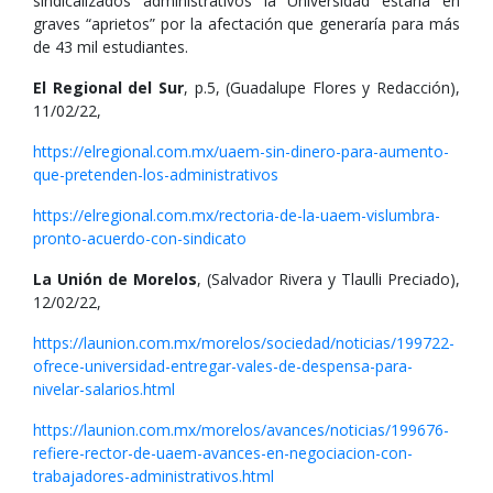
sindicalizados administrativos la Universidad estaría en
graves “aprietos” por la afectación que generaría para más
de 43 mil estudiantes.
El Regional del Sur
, p.5, (Guadalupe Flores y Redacción),
11/02/22,
https://elregional.com.mx/uaem-sin-dinero-para-aumento-
que-pretenden-los-administrativos
https://elregional.com.mx/rectoria-de-la-uaem-vislumbra-
pronto-acuerdo-con-sindicato
La Unión de Morelos
, (Salvador Rivera y Tlaulli Preciado),
12/02/22,
https://launion.com.mx/morelos/sociedad/noticias/199722-
ofrece-universidad-entregar-vales-de-despensa-para-
nivelar-salarios.html
https://launion.com.mx/morelos/avances/noticias/199676-
refiere-rector-de-uaem-avances-en-negociacion-con-
trabajadores-administrativos.html