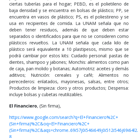
ciertas tuberías para el hogar; PEBD, es el polietileno de
baja densidad y se encuentra en bolsas de plástico; PP, se
encuentra en vasos de plástico; PS, es el poliestireno y se
usa en recipientes de comida. La UNAM señala que no
deben tener residuos, además de que deben estar
separados o identificados para que no se consideren como
plásticos revueltos. La UNAM señala que cada kilo de
plástico será equivalente a 10 plastipesos, mismo que se
podrá cambiar por estos kits: Cuidado personal: pastas de
dientes, shampoo y jabones; Monchis: alimentos como pan
de caja, pan molido y botanas; Automotriz: aceites y demás
aditivos; Nutrición: cereales y café; Alimentos no
perecederos: enlatados, mayonesas, salsas, entre otros;
Productos de limpieza: cloro y otros productos; Despensa:
incluye bolsas y cubetas reutilizables.
El Financiero
, (Sin firma),
https://www.google.com/search?q=El+Financiero%2C+
(Sin+firma)%2C&oq=El+Financiero%2C+
(Sin+firma)%2C&aqs=chrome..69i57j0i546i649j0i512i546j69i64
8