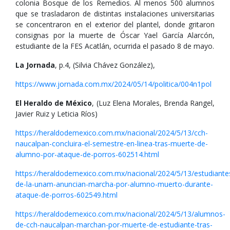
colonia Bosque de los Remedios. Al menos 500 alumnos
que se trasladaron de distintas instalaciones universitarias
se concentraron en el exterior del plantel, donde gritaron
consignas por la muerte de Óscar Yael García Alarcón,
estudiante de la FES Acatlán, ocurrida el pasado 8 de mayo.
La Jornada
, p.4, (Silvia Chávez González),
https://www.jornada.com.mx/2024/05/14/politica/004n1pol
El Heraldo de México
, (Luz Elena Morales, Brenda Rangel,
Javier Ruiz y Leticia Ríos)
https://heraldodemexico.com.mx/nacional/2024/5/13/cch-
naucalpan-concluira-el-semestre-en-linea-tras-muerte-de-
alumno-por-ataque-de-porros-602514.html
https://heraldodemexico.com.mx/nacional/2024/5/13/estudiante
de-la-unam-anuncian-marcha-por-alumno-muerto-durante-
ataque-de-porros-602549.html
https://heraldodemexico.com.mx/nacional/2024/5/13/alumnos-
de-cch-naucalpan-marchan-por-muerte-de-estudiante-tras-