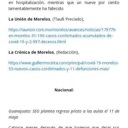
en hospitalización, mientras que un nueve por ciento
lamentablemente ha fallecido.
La Unión de Morelos
, (Tlaulli Preciado),
https://launion.com.mx/morelos/avances/noticias/179779-
en-morelos-31-190-casos-confirmados-acumulados-de-
covid-19-y-2-997-decesos.html
La Crónica de Morelos
, (Redacción),
https://www.guillermocinta.com/principal/covid-19-morelos-
53-nuevos-casos-confirmados-y-11-defunciones-mas/
Nacional:
Guanajuato: SEG plantea regreso piloto a las aulas el 11 de
mayo
Catorce meses después de que tuvieron que dejar sus