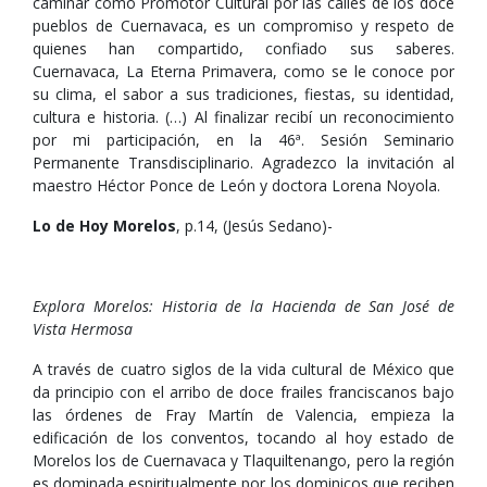
caminar como Promotor Cultural por las calles de los doce
pueblos de Cuernavaca, es un compromiso y respeto de
quienes han compartido, confiado sus saberes.
Cuernavaca, La Eterna Primavera, como se le conoce por
su clima, el sabor a sus tradiciones, fiestas, su identidad,
cultura e historia. (…) Al finalizar recibí un reconocimiento
por mi participación, en la 46ª. Sesión Seminario
Permanente Transdisciplinario. Agradezco la invitación al
maestro Héctor Ponce de León y doctora Lorena Noyola.
Lo de Hoy Morelos
, p.14, (Jesús Sedano)-
Explora Morelos: Historia de la Hacienda de San José de
Vista Hermosa
A través de cuatro siglos de la vida cultural de México que
da principio con el arribo de doce frailes franciscanos bajo
las órdenes de Fray Martín de Valencia, empieza la
edificación de los conventos, tocando al hoy estado de
Morelos los de Cuernavaca y Tlaquiltenango, pero la región
es dominada espiritualmente por los dominicos que reciben