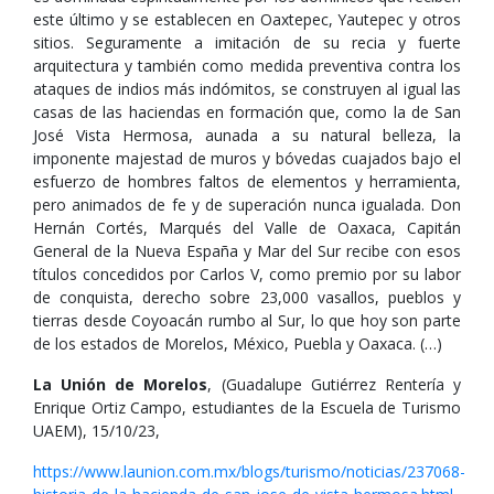
este último y se establecen en Oaxtepec, Yautepec y otros
sitios. Seguramente a imitación de su recia y fuerte
arquitectura y también como medida preventiva contra los
ataques de indios más indómitos, se construyen al igual las
casas de las haciendas en formación que, como la de San
José Vista Hermosa, aunada a su natural belleza, la
imponente majestad de muros y bóvedas cuajados bajo el
esfuerzo de hombres faltos de elementos y herramienta,
pero animados de fe y de superación nunca igualada. Don
Hernán Cortés, Marqués del Valle de Oaxaca, Capitán
General de la Nueva España y Mar del Sur recibe con esos
títulos concedidos por Carlos V, como premio por su labor
de conquista, derecho sobre 23,000 vasallos, pueblos y
tierras desde Coyoacán rumbo al Sur, lo que hoy son parte
de los estados de Morelos, México, Puebla y Oaxaca. (…)
La Unión de Morelos
, (Guadalupe Gutiérrez Rentería y
Enrique Ortiz Campo, estudiantes de la Escuela de Turismo
UAEM), 15/10/23,
https://www.launion.com.mx/blogs/turismo/noticias/237068-