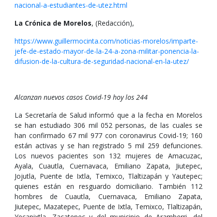
nacional-a-estudiantes-de-utez.html
La Crónica de Morelos
, (Redacción),
https://www.guillermocinta.com/noticias-morelos/imparte-
jefe-de-estado-mayor-de-la-24-a-zona-militar-ponencia-la-
difusion-de-la-cultura-de-seguridad-nacional-en-la-utez/
Alcanzan nuevos casos Covid-19 hoy los 244
La Secretaría de Salud informó que a la fecha en Morelos
se han estudiado 306 mil 052 personas, de las cuales se
han confirmado 67 mil 977 con coronavirus Covid-19; 160
están activas y se han registrado 5 mil 259 defunciones.
Los nuevos pacientes son 132 mujeres de Amacuzac,
Ayala, Cuautla, Cuernavaca, Emiliano Zapata, Jiutepec,
Jojutla, Puente de Ixtla, Temixco, Tlaltizapán y Yautepec;
quienes están en resguardo domiciliario. También 112
hombres de Cuautla, Cuernavaca, Emiliano Zapata,
Jiutepec, Mazatepec, Puente de Ixtla, Temixco, Tlaltizapán,
Yecapixtla, Zacatepec y del municipio de Aramberri, del