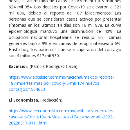
horas, el acumulado de casos se incrementó a 5 millones
624 mil 954. Los decesos por Covid-19 se elevaron a 321
mil 806, debido al reporte de 187 fallecimientos. Las
personas que se consideran casos activos por presentar
síntomas en los últimos 14 días son 16 mil 878. La curva
epidemiológica mantuvo una disminución de 40%. La
ocupación nacional hospitalaria se redujo. En camas
generales bajó a 9% y en camas de terapia intensiva a 6%.
Hasta hoy, los pacientes que se recuperaron del contagio
son 4 millones 917 mil 930.
Excélsior
, (Patricia Rodríguez Calva),
https://www.excelsior.com.mx/nacional/mexico-reporta-
187-muertes-mas-por-covid-y-5-mil-174-nuevos-
contagios/1504623
El Economista
, (Redacción),
https://www.eleconomista.com.mx/politica/Numero-de-
casos-de-Covid-19-en-Mexico-al-17-de-marzo-de-2022-
20220317-0111.html