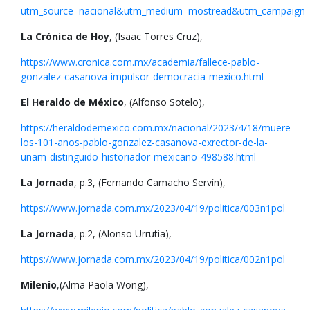
utm_source=nacional&utm_medium=mostread&utm_campaign
La Crónica de Hoy
, (Isaac Torres Cruz),
https://www.cronica.com.mx/academia/fallece-pablo-
gonzalez-casanova-impulsor-democracia-mexico.html
El Heraldo de México
, (Alfonso Sotelo),
https://heraldodemexico.com.mx/nacional/2023/4/18/muere-
los-101-anos-pablo-gonzalez-casanova-exrector-de-la-
unam-distinguido-historiador-mexicano-498588.html
La Jornada
, p.3, (Fernando Camacho Servín),
https://www.jornada.com.mx/2023/04/19/politica/003n1pol
La Jornada
, p.2, (Alonso Urrutia),
https://www.jornada.com.mx/2023/04/19/politica/002n1pol
Milenio
,(Alma Paola Wong),