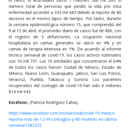
lo tanto, el acumulado sumó 7 millones 566 mil 260. El
número total de personas que perdió la vida por esta
enfermedad ascendió a 333 mil 683 debido al reporte de 80
decesos en el mismo lapso de tiempo. Por tanto, durante
la semana epidemiológica número 15, que comprendió del
9 al 15 de abril, el promedio diario de casos fue de 886, con
el registro de 5 defunciones. La ocupación nacional
hospitalaria en camas generales se ubicó en 4% y en
camas de terapia intensiva en 1%. De acuerdo al informe
técnico semanal de covid-19, los casos activos estimados
son 10 mil 731. Las 10 entidades que concentraron el 64%
de todos los casos fueron: Ciudad de México, Estado de
México, Nuevo León, Guanajuato, Jalisco, San Luis Potosí,
Veracruz, Puebla, Tabasco y Sonora. Los pacientes
recuperados del contagio de covid-19 han sido 6 millones
814 mil 643.
Excélsior,
(Patricia Rodríguez Calva),
https://www.excelsior.com.mx/nacional/covid-19-mexico-
reporta-mas-de-12-ml-contagios-y-80-muertes-en-ultima-
semana/1582372