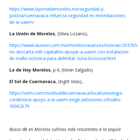
https://www.lajornadamorelos.mx/seguridad-y-
justicia/cuernavaca-refuerza-seguridad-en-inmediaciones-
de-la-uaem/
La Unión de Morelos
, (Silvia Lozano),
https://www.launion.com.mx/morelos/avances/noticias/293765-
no-descarta-edil-capitalino-apoyar-a-uaem-con-instalacion-
de-malla-ciclonica-para-delimitar-zona-boscosa.html
Lo de Hoy Morelos
, p.4, (Kevin Salgado).
El Sol de Cuernavaca
, (Ingrit Islas),
https://oem.com.mx/elsoldecuernavaca/local/uriostegui-
condiciona-apoyo-a-la-uaem-exige-peticiones-oficiales-
30062079
Busca IBt en Morelos cultivos más resistentes a la sequía