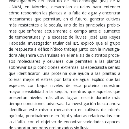
Inves­ti­ga­do­res del Ins­ti­tuto de Bio­tec­no­lo­gía (IBt) de la
UNAM, en More­los, desa­rro­llan estu­dios para enten­der
cómo res­pon­den las plan­tas a la falta de agua y encon­trar
meca­nis­mos que per­mi­tan, en el futuro, gene­rar cul­ti­vos
más resis­ten­tes a la sequía, uno de los prin­ci­pa­les pro­ble­
mas que enfrenta actual­mente el campo ante el aumento
de tem­pe­ra­tu­ras y la esca­sez de llu­vias. José Luis Reyes
Taboada, inves­ti­ga­dor titu­lar del IBt, explicó que el grupo
de res­puesta a défi­cit hídrico tra­baja junto con la inves­ti­ga­
dora Ale­jan­dra Cova­rru­bias en el aná­li­sis de dis­tin­tos pro­ce­
sos mole­cu­la­res y celu­la­res que per­mi­ten a las plan­tas
sobre­vi­vir bajo con­di­cio­nes extre­mas. El espe­cia­lista señaló
que iden­ti­fi­ca­ron una pro­teína que ayuda a las plan­tas a
tole­rar mejor el estrés por falta de agua. Explicó que las
espe­cies con bajos nive­les de esta pro­teína mues­tran
mayor sen­si­bi­li­dad a la sequía, mien­tras que aque­llas que
pre­sen­tan nive­les más altos logran resis­tir durante más
tiempo con­di­cio­nes adver­sas. La inves­ti­ga­ción busca ahora
iden­ti­fi­car este mismo meca­nismo en cul­ti­vos de inte­rés
agrí­cola, prin­ci­pal­mente en fri­jol y plan­tas rela­cio­na­das con
la alfalfa, con el obje­tivo de encon­trar varie­da­des capa­ces
de sopor­tar perio­dos pro­lon­ga­dos sin llu­via.