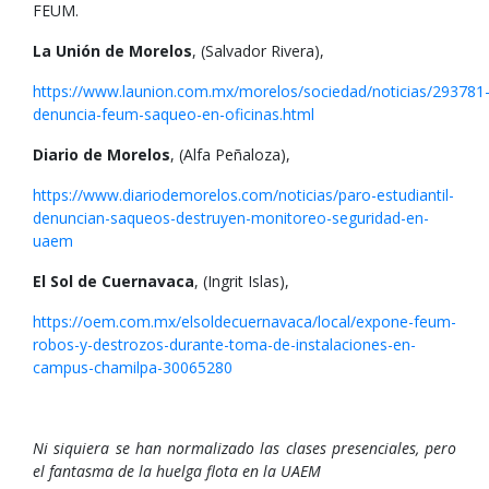
FEUM.
La Unión de Morelos
, (Salvador Rivera),
https://www.launion.com.mx/morelos/sociedad/noticias/293781
denuncia-feum-saqueo-en-oficinas.html
Diario de Morelos
, (Alfa Peñaloza),
https://www.diariodemorelos.com/noticias/paro-estudiantil-
denuncian-saqueos-destruyen-monitoreo-seguridad-en-
uaem
El Sol de Cuernavaca
, (Ingrit Islas),
https://oem.com.mx/elsoldecuernavaca/local/expone-feum-
robos-y-destrozos-durante-toma-de-instalaciones-en-
campus-chamilpa-30065280
Ni siquiera se han normalizado las clases presenciales, pero
el fantasma de la huelga flota en la UAEM