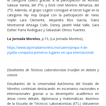
la categoría Dueto gracias a la participación de Alfredo
Salazar Varela, del 3°H, y Erick Uriel Moreno Almanza, del
2°D. Además, el grupo Legión consiguió el tercer lugar en la
categoría Hip Hop Grupal con la participación de Yanis
Yoplin Lara Clemente, Alejandra Ríos García, Daira
Montserrat Arteaga Colín, Denny Janeth Vidal Valle, Sara
Esther Parra Rodríguez y Sebastián Olmos Fuentes.
La Jornada Morelos
, p.15, (La Jornada Morelos),
https://www.lajornadamorelos.mx/uaem/prepa-4-de-
jojutla-conquista-primeros-lugares-en-upa-internacional/
Estudiantes de Técnicos Laboratoristas triunfan en debate y
ciencia
Estudiantes de la Universidad Autónoma del Estado de
Morelos continúan destacando en escenarios nacionales e
internacionales gracias a su desempeño académico en
áreas como debate, diplomacia y matemáticas. Alumnos
de la Escuela de Técnicos Laboratoristas (ETL) obtuvieron